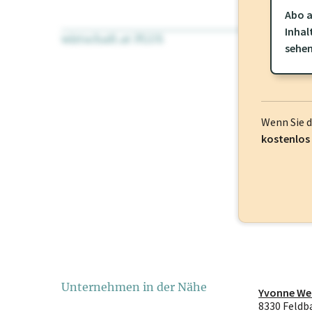
Abo a
Inhal
wirtschaft.at PLUS
Für dieses Pr
sehe
frei oder log
Wenn Sie 
kostenlos
Unternehmen in der Nähe
Yvonne We
8330 Feldb