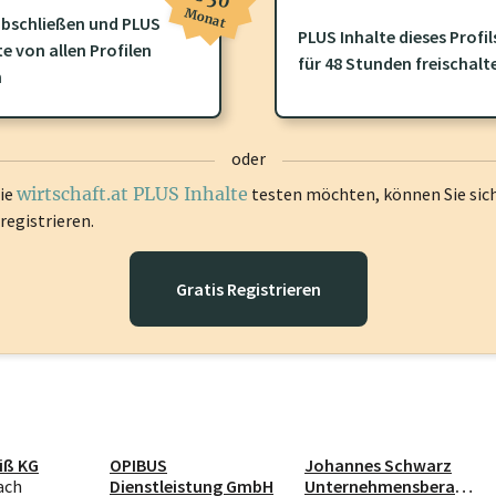
Monat
bschließen und PLUS
PLUS Inhalte dieses Profil
te von allen Profilen
ofil gibt es zusätzliche
wirtschaft.at PLUS Inhalte
die Sie momenta
für 48 Stunden freischalt
n
gen Sie sich ein um diese Inhalte zu sehen.
oder
die
wirtschaft.at PLUS Inhalte
testen möchten, können Sie sic
registrieren.
Gratis Registrieren
iß KG
OPIBUS
Johannes Schwarz
ach
Dienstleistung GmbH
Unternehmensberatu