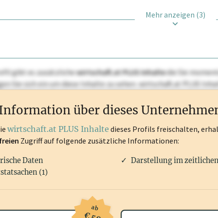
Mehr anzeigen (3)
ofil gibt es zusätzliche
wirtschaft.at PLUS Inhalte
die Sie momenta
ggen Sie sich ein um diese Inhalte zu sehen. wirtschaft.at PLUS I
rken, Patente, Rechtstatsachen, OTS-Aussendungen, und viele m
Information über dieses Unternehme
die
wirtschaft.at PLUS Inhalte
dieses Profils freischalten, erha
freien
Zugriff auf folgende zusätzliche Informationen:
rische Daten
Darstellung im zeitliche
statsachen (1)
ab
€ 50