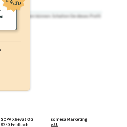
€ 4,30
s
n nicht einsehen können. Schalten Sie dieses Profil
en
h
SOPA Xhevat OG
somesa Marketing
8330 Feldbach
e.U.