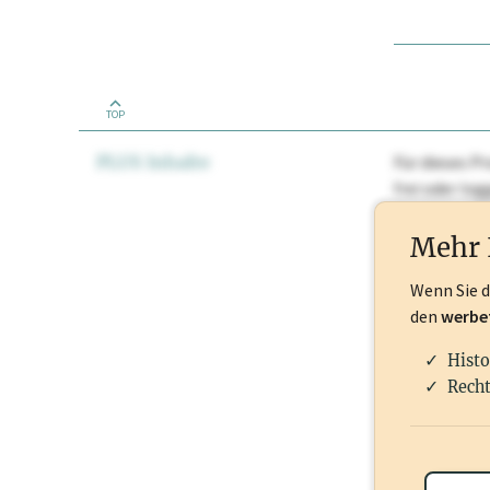
TOP
PLUS Inhalte
Für dieses Pr
frei oder lo
Nationale Ma
Mehr 
Wenn Sie 
den
werbe
Histo
Recht