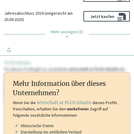
Jahresabschluss 2024 (eingereicht am
Jetzt kaufen
20.09.2025)
Mehr anzeigen (3)
TOP
PLUS Inhalte
Für dieses Profil gibt es zusätzliche
wirtschaft.at PLUS Inhalte
die
Sie momentan nicht einsehen können. Schalten Sie dieses Profil frei
oder loggen Sie sich ein um diese Inhalte zu sehen. wirtschaft.at PLUS
Mehr Information über dieses
Inhalte sind unter anderem Gewerbeberechtigungen, Nationale
Unternehmen?
Marken, Patente, Rechtstatsachen, OTS-Aussendungen, und viele
mehr.
Wenn Sie die
wirtschaft.at PLUS Inhalte
dieses Profils
freischalten, erhalten Sie den
werbefreien
Zugriff auf
folgende zusätzliche Informationen:
Historische Daten
Darstellung im zeitlichen Verlauf