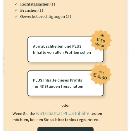
Rechtstatsachen (1)
Branchen (1)
Gewerbeberechtigungen (2)
ab
€ 50
Monat
Abo abschließen und PLUS
wirtschaft.at PLUS
Inhalte von allen Profilen sehen
Für dieses Profil gibt es zusätzliche
wirtschaft.at PLUS Inhalte
die
Sie momentan nicht einsehen können. Schalten Sie dieses Profil frei
oder loggen Sie sich ein um diese Inhalte zu sehen.
nur
€ 4,30
PLUS Inhalte dieses Profils
für 48 Stunden freischalten
oder
Wenn Sie die
wirtschaft.at PLUS Inhalte
testen
möchten, können Sie sich
kostenlos
registrieren.