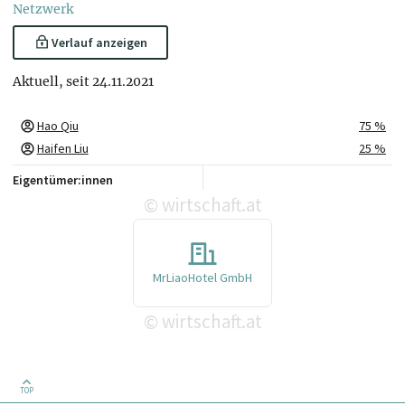
Netzwerk
Verlauf anzeigen
Aktuell, seit 24.11.2021
Hao Qiu
75 %
Haifen Liu
25 %
Eigentümer:innen
wirtschaft.at
©
MrLiaoHotel GmbH
wirtschaft.at
©
TOP