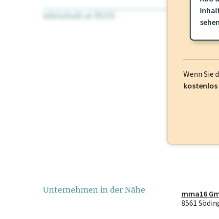
Inhal
wirtschaft.at PLUS
Für dieses Pr
sehe
frei oder log
Wenn Sie 
kostenlos
Unternehmen in der Nähe
mma16 G