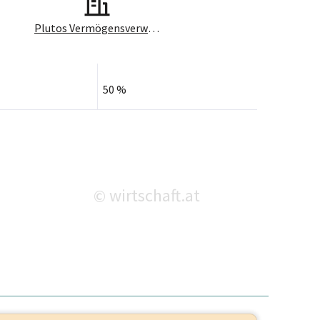
Plutos Vermögensverwaltungs GmbH
50 %
wirtschaft.at
©