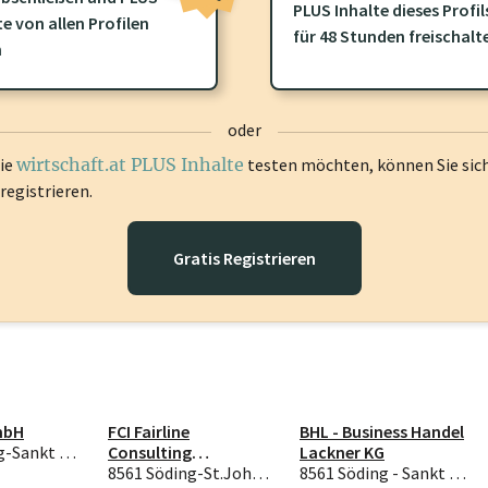
PLUS Inhalte dieses Profil
te von allen Profilen
ofil gibt es zusätzliche
wirtschaft.at PLUS Inhalte
die Sie momenta
für 48 Stunden freischalt
n
gen Sie sich ein um diese Inhalte zu sehen.
oder
die
wirtschaft.at PLUS Inhalte
testen möchten, können Sie sic
registrieren.
Gratis Registrieren
mbH
FCI Fairline
BHL - Business Handel
8561 Söding-Sankt Johann
Consulting
Lackner KG
International GmbH
8561 Söding-St.Johann
8561 Söding - Sankt Johann