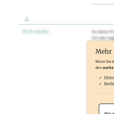
TOP
PLUS Inhalte
Für dieses Pr
frei oder lo
Nationale Ma
Mehr 
Wenn Sie 
den
werbe
Histo
Recht
Abo a