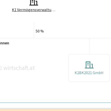
K1 Vermögensverwaltungs GmbH
50 %
innen
wirtschaft.at
©
K2BK2021 GmbH