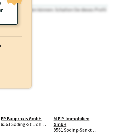
s
n nicht einsehen können. Schalten Sie dieses Profil
en
h
FP Baupraxis GmbH
M.F.P. Immobilien
8561 Söding-St. Johann
GmbH
8561 Söding-Sankt Johann