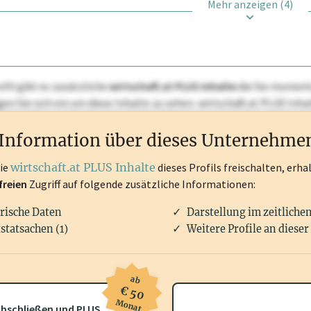
Mehr anzeigen (4)
ofil gibt es zusätzliche
wirtschaft.at PLUS Inhalte
die Sie momenta
ggen Sie sich ein um diese Inhalte zu sehen. wirtschaft.at PLUS I
rken, Patente, Rechtstatsachen, OTS-Aussendungen, und viele m
Information über dieses Unternehme
die
wirtschaft.at PLUS Inhalte
dieses Profils freischalten, erha
freien
Zugriff auf folgende zusätzliche Informationen:
rische Daten
Darstellung im zeitliche
statsachen (1)
Weitere Profile an dieser
ab
€ 50
Monat
bschließen und PLUS