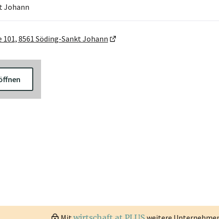
t Johann
e 101, 8561 Söding-Sankt Johann
öffnen
Mit
wirtschaft.at PLUS
weitere Unternehmen 