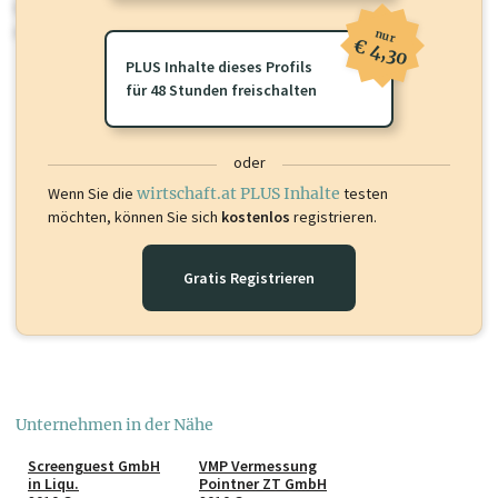
Sie momentan nicht einsehen können. Schalten Sie dieses Profil frei
oder loggen Sie sich ein um diese Inhalte zu sehen.
nur
€ 4,30
PLUS Inhalte dieses Profils
für 48 Stunden freischalten
oder
Wenn Sie die
wirtschaft.at PLUS Inhalte
testen
möchten, können Sie sich
kostenlos
registrieren.
Gratis Registrieren
Unternehmen in der Nähe
Screenguest GmbH
VMP Vermessung
in Liqu.
Pointner ZT GmbH