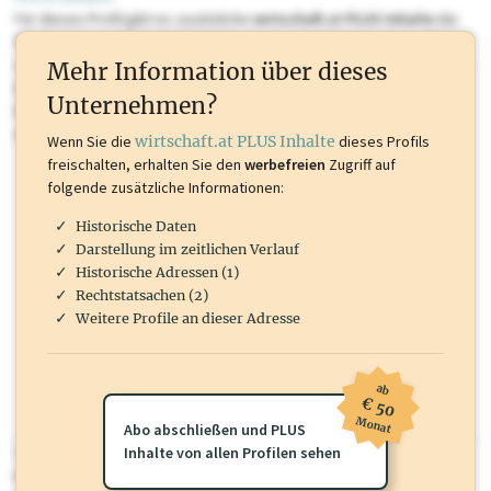
Für dieses Profil gibt es zusätzliche
wirtschaft.at PLUS Inhalte
die
Sie momentan nicht einsehen können. Schalten Sie dieses Profil frei
oder loggen Sie sich ein um diese Inhalte zu sehen. wirtschaft.at PLUS
Mehr Information über dieses
Inhalte sind unter anderem Gewerbeberechtigungen, Nationale
Unternehmen?
Marken, Patente, Rechtstatsachen, OTS-Aussendungen, und viele
mehr.
Wenn Sie die
wirtschaft.at PLUS Inhalte
dieses Profils
freischalten, erhalten Sie den
werbefreien
Zugriff auf
folgende zusätzliche Informationen:
Historische Daten
Darstellung im zeitlichen Verlauf
Historische Adressen (1)
Rechtstatsachen (2)
Weitere Profile an dieser Adresse
ab
€ 50
Monat
Abo abschließen und PLUS
wirtschaft.at PLUS
Inhalte von allen Profilen sehen
Für dieses Profil gibt es zusätzliche
wirtschaft.at PLUS Inhalte
die