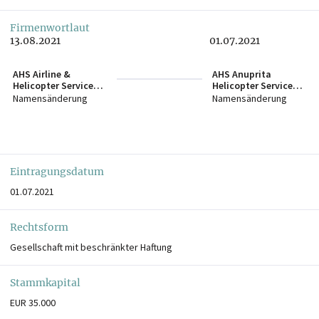
Firmenwortlaut
13.08.2021
01.07.2021
AHS Airline &
AHS Anuprita
Helicopter Services
Helicopter Services
GmbH
GmbH
Namensänderung
Namensänderung
Eintragungsdatum
01.07.2021
Rechtsform
Gesellschaft mit beschränkter Haftung
Stammkapital
EUR 35.000