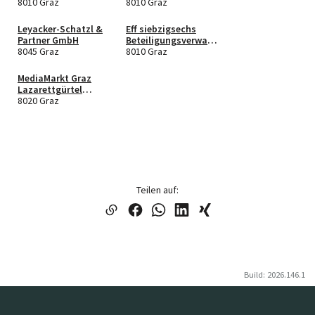
8010 Graz
8010 Graz
Leyacker-Schatzl &
Eff siebzigsechs
Partner GmbH
Beteiligungsverwalt
8045 Graz
ung GmbH
8010 Graz
MediaMarkt Graz
Lazarettgürtel
GmbH
8020 Graz
Teilen auf:
Build: 2026.146.1