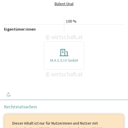
Bülent Ünal
100 %
Eigentümer:innen
wirtschaft.at
©
M.A.S.S.I.V GmbH
wirtschaft.at
©
TOP
Rechtstatsachen
Dieser Inhalt ist
nur für Nutzerinnen und Nutzer mit