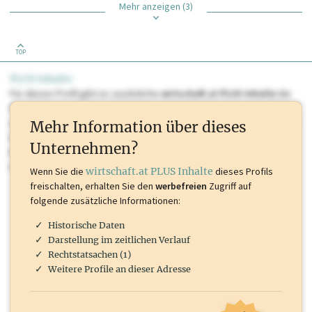
Mehr anzeigen (3)
TOP
PLUS Inhalte
Für dieses Profil gibt es zusätzliche
wirtschaft.at PLUS Inhalte
die
Sie momentan nicht einsehen können. Schalten Sie dieses Profil frei
oder loggen Sie sich ein um diese Inhalte zu sehen. wirtschaft.at PLUS
Mehr Information über dieses
Inhalte sind unter anderem Gewerbeberechtigungen, Nationale
Unternehmen?
Marken, Patente, Rechtstatsachen, OTS-Aussendungen, und viele
mehr.
Wenn Sie die
wirtschaft.at PLUS Inhalte
dieses Profils
freischalten, erhalten Sie den
werbefreien
Zugriff auf
folgende zusätzliche Informationen:
Historische Daten
Darstellung im zeitlichen Verlauf
Rechtstatsachen (1)
Weitere Profile an dieser Adresse