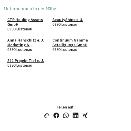
Unternehmen in der Nähe
CTR Holding Assets
BeautyShine e.U.
GmbH
6890 Lustenau
6890 Lustenau
Anna Hanschitz e.U.
Continuum Gamma
Marketing &
Beteiligungs GmbH
Webdesign
6890 Lustenau
6890 Lustenau
S11 Projekt Tief e.U.
6890 Lustenau
Teilen auf: