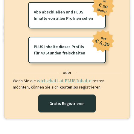
ab
€ 50
Monat
Abo abschließen und PLUS
Inhalte von allen Profilen sehen
wirtschaft.at PLUS
Für dieses Profil gibt es zusätzliche
wirtschaft.at PLUS Inhalte
die
Sie momentan nicht einsehen können. Schalten Sie dieses Profil frei
nur
oder loggen Sie sich ein um diese Inhalte zu sehen.
€ 4,30
PLUS Inhalte dieses Profils
für 48 Stunden freischalten
oder
Wenn Sie die
wirtschaft.at PLUS Inhalte
testen
möchten, können Sie sich
kostenlos
registrieren.
Gratis Registrieren