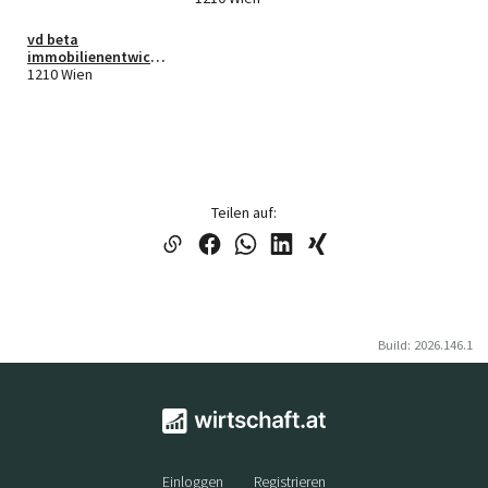
vd beta
immobilienentwicklu
ngs gmbh
1210 Wien
Teilen auf:
Build: 2026.146.1
Einloggen
Registrieren