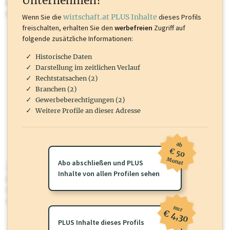
Unternehmen?
Marken, Patente, Rechtstatsachen, OTS-Aussendungen, und viele
mehr.
Wenn Sie die
wirtschaft.at PLUS Inhalte
dieses Profils
freischalten, erhalten Sie den
werbefreien
Zugriff auf
folgende zusätzliche Informationen:
Historische Daten
Darstellung im zeitlichen Verlauf
Rechtstatsachen (2)
Branchen (2)
Gewerbeberechtigungen (2)
Weitere Profile an dieser Adresse
ab
€ 50
Monat
Abo abschließen und PLUS
wirtschaft.at PLUS
Inhalte von allen Profilen sehen
Für dieses Profil gibt es zusätzliche
wirtschaft.at PLUS Inhalte
die
Sie momentan nicht einsehen können. Schalten Sie dieses Profil frei
oder loggen Sie sich ein um diese Inhalte zu sehen.
nur
€ 4,30
PLUS Inhalte dieses Profils