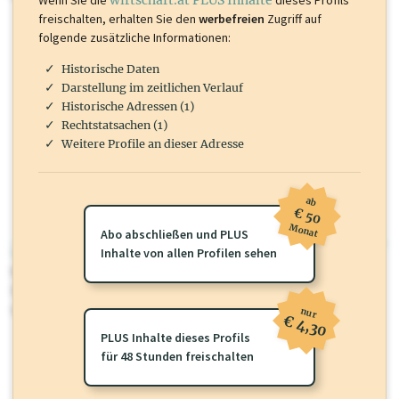
freischalten, erhalten Sie den
werbefreien
Zugriff auf
folgende zusätzliche Informationen:
Historische Daten
Darstellung im zeitlichen Verlauf
Historische Adressen (1)
Rechtstatsachen (1)
Weitere Profile an dieser Adresse
ab
€ 50
Monat
Abo abschließen und PLUS
wirtschaft.at PLUS
Inhalte von allen Profilen sehen
Für dieses Profil gibt es zusätzliche
wirtschaft.at PLUS Inhalte
die
Sie momentan nicht einsehen können. Schalten Sie dieses Profil frei
oder loggen Sie sich ein um diese Inhalte zu sehen.
nur
€ 4,30
PLUS Inhalte dieses Profils
für 48 Stunden freischalten