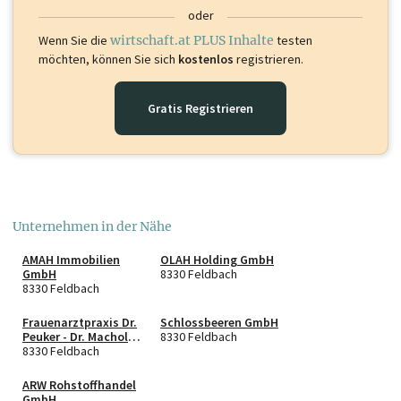
oder
Wenn Sie die
wirtschaft.at PLUS Inhalte
testen
möchten, können Sie sich
kostenlos
registrieren.
Gratis Registrieren
Unternehmen in der Nähe
AMAH Immobilien
OLAH Holding GmbH
GmbH
8330 Feldbach
8330 Feldbach
Frauenarztpraxis Dr.
Schlossbeeren GmbH
Peuker - Dr. Machold
8330 Feldbach
Gruppenpraxis für
8330 Feldbach
Frauenheilkunde und
Geburtshilfe OG
ARW Rohstoffhandel
GmbH