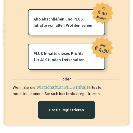
ab
€ 50
Monat
Abo abschließen und PLUS
wirtschaft.at PLUS
Inhalte von allen Profilen sehen
Für dieses Profil gibt es zusätzliche
wirtschaft.at PLUS Inhalte
die
Sie momentan nicht einsehen können. Schalten Sie dieses Profil frei
oder loggen Sie sich ein um diese Inhalte zu sehen.
nur
€ 4,30
PLUS Inhalte dieses Profils
für 48 Stunden freischalten
oder
Wenn Sie die
wirtschaft.at PLUS Inhalte
testen
möchten, können Sie sich
kostenlos
registrieren.
Gratis Registrieren