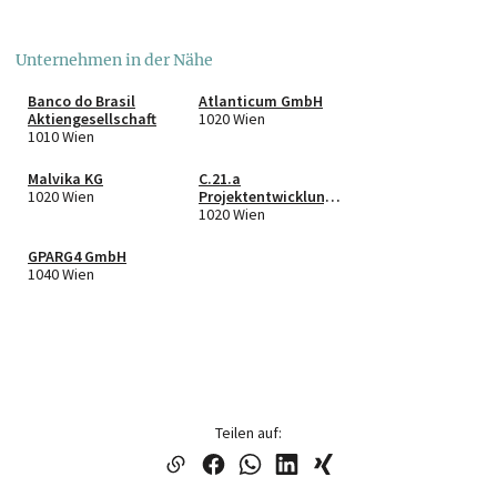
Unternehmen in der Nähe
Banco do Brasil
Atlanticum GmbH
Aktiengesellschaft
1020 Wien
1010 Wien
Malvika KG
C.21.a
1020 Wien
Projektentwicklungs
- und
1020 Wien
Errichtungsgesellsch
aft m.b.H.
GPARG4 GmbH
1040 Wien
Teilen auf: