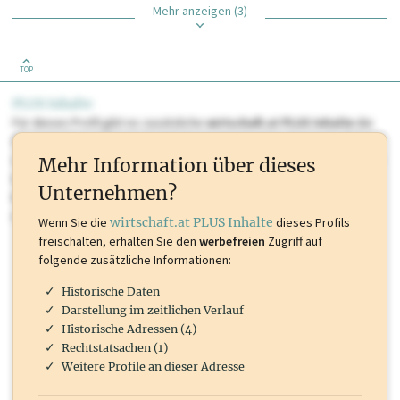
Mehr anzeigen (3)
TOP
PLUS Inhalte
Für dieses Profil gibt es zusätzliche
wirtschaft.at PLUS Inhalte
die
Sie momentan nicht einsehen können. Schalten Sie dieses Profil frei
oder loggen Sie sich ein um diese Inhalte zu sehen. wirtschaft.at PLUS
Mehr Information über dieses
Inhalte sind unter anderem Gewerbeberechtigungen, Nationale
Unternehmen?
Marken, Patente, Rechtstatsachen, OTS-Aussendungen, und viele
mehr.
Wenn Sie die
wirtschaft.at PLUS Inhalte
dieses Profils
freischalten, erhalten Sie den
werbefreien
Zugriff auf
folgende zusätzliche Informationen:
Historische Daten
Darstellung im zeitlichen Verlauf
Historische Adressen (4)
Rechtstatsachen (1)
Weitere Profile an dieser Adresse