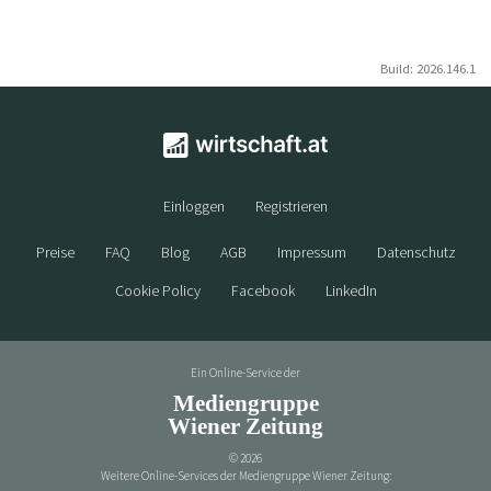
Build: 2026.146.1
Einloggen
Registrieren
Preise
FAQ
Blog
AGB
Impressum
Datenschutz
Cookie Policy
Facebook
LinkedIn
Ein Online-Service der
Mediengruppe
Wiener Zeitung
©
2026
Weitere Online-Services der Mediengruppe Wiener Zeitung: