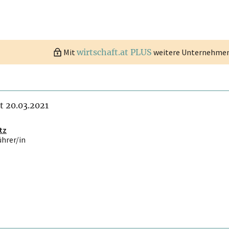
Mit
wirtschaft.at PLUS
weitere Unternehmen 
it 20.03.2021
tz
ührer/in