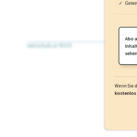
Gewe
Abo a
wirtschaft.at PLUS
Für dieses Pr
Inhal
frei oder log
sehe
Wenn Sie 
kostenlos