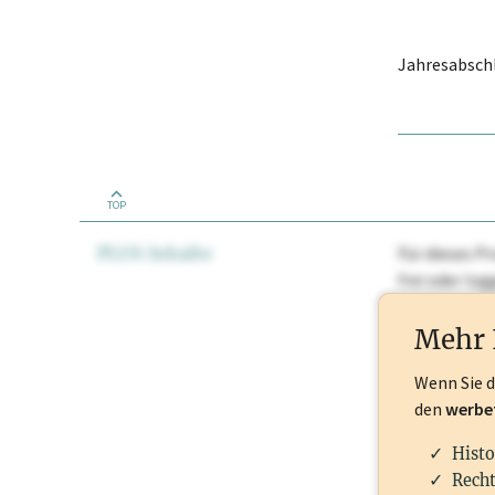
Jahresabschl
TOP
PLUS Inhalte
Für dieses Pr
frei oder lo
Nationale Ma
Mehr 
Wenn Sie 
den
werbe
Histo
Recht