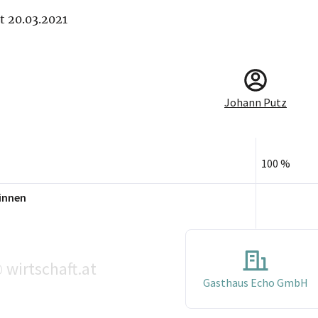
it 20.03.2021
Johann Putz
100 %
innen
wirtschaft.at
©
Gasthaus Echo GmbH