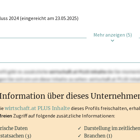
uss 2024 (eingereicht am 23.05.2025)
Mehr anzeigen (5)
ofil gibt es zusätzliche
wirtschaft.at PLUS Inhalte
die Sie momenta
ggen Sie sich ein um diese Inhalte zu sehen. wirtschaft.at PLUS I
rken, Patente, Rechtstatsachen, OTS-Aussendungen, und viele m
Information über dieses Unternehme
die
wirtschaft.at PLUS Inhalte
dieses Profils freischalten, erha
freien
Zugriff auf folgende zusätzliche Informationen:
rische Daten
Darstellung im zeitliche
statsachen (3)
Branchen (1)