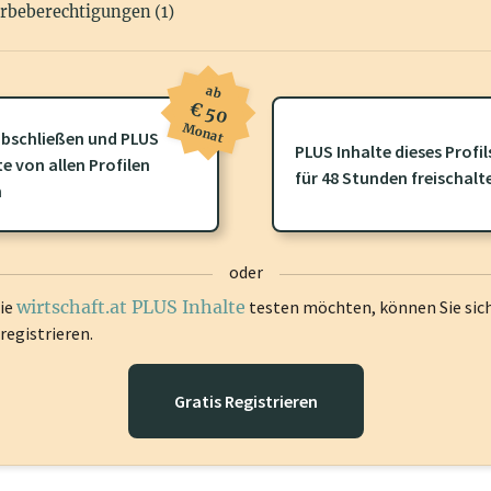
rbeberechtigungen (1)
ab
€ 50
Monat
bschließen und PLUS
PLUS Inhalte dieses Profil
ofil gibt es zusätzliche
wirtschaft.at PLUS Inhalte
die Sie momenta
te von allen Profilen
für 48 Stunden freischalt
gen Sie sich ein um diese Inhalte zu sehen.
n
oder
die
wirtschaft.at PLUS Inhalte
testen möchten, können Sie sic
registrieren.
Gratis Registrieren