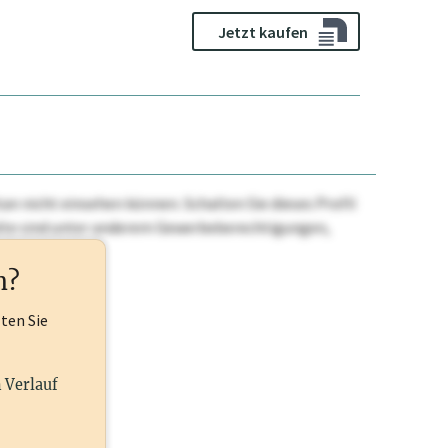
Jetzt kaufen
n nicht einsehen können. Schalten Sie dieses Profil
nhalte sind unter anderem Gewerbeberechtigungen,
ehr.
n?
lten Sie
n Verlauf