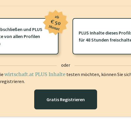
ab
€ 50
Monat
bschließen und PLUS
PLUS Inhalte dieses Profil
ofil gibt es zusätzliche
wirtschaft.at PLUS Inhalte
die Sie momenta
te von allen Profilen
für 48 Stunden freischalt
gen Sie sich ein um diese Inhalte zu sehen.
n
oder
die
wirtschaft.at PLUS Inhalte
testen möchten, können Sie sic
registrieren.
Gratis Registrieren