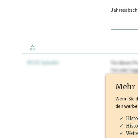
Jahresabschl
TOP
PLUS Inhalte
Für dieses Pr
frei oder lo
Nationale Ma
Mehr 
Wenn Sie 
den
werbe
Histo
Histo
Weite