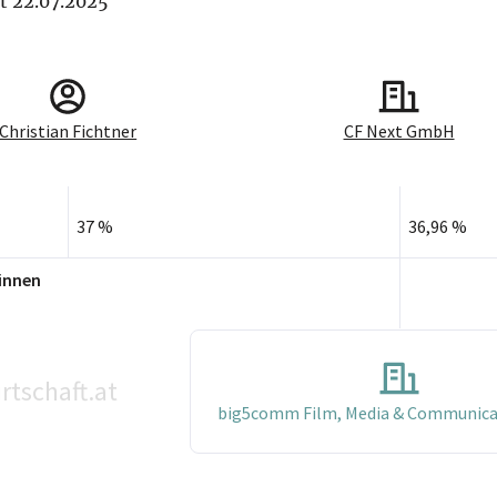
it 22.07.2025
Christian Fichtner
CF Next GmbH
37 %
36,96 %
innen
rtschaft.at
big5comm Film, Media & Communic