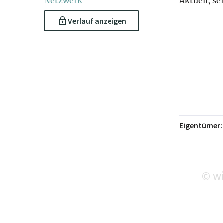
Netzwerk
Aktuell, se
Verlauf anzeigen
Eigentümer:
wi
©