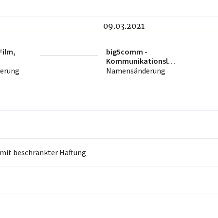
09.03.2021
ilm,
big5comm -
Kommunikationslös
tion
ungen für das
erung
Namensänderung
Gesundheitswesen
GmbH
 mit beschränkter Haftung