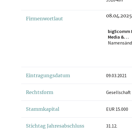
08.04.2025
Firmenwortlaut
big5comm F
Media &
Communica
Namensänd
GmbH
Eintragungsdatum
09.03.2021
Rechtsform
Gesellschaft
Stammkapital
EUR 15.000
Stichtag Jahresabschluss
31.12.