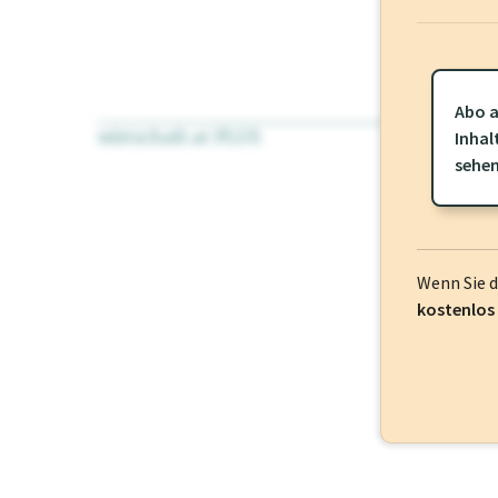
Abo a
wirtschaft.at PLUS
Für dieses Pr
Inhal
frei oder log
sehe
Wenn Sie 
kostenlos