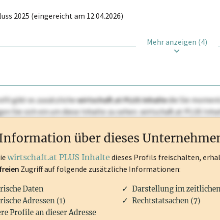
uss 2025 (eingereicht am 12.04.2026)
Mehr anzeigen (4)
ofil gibt es zusätzliche
wirtschaft.at PLUS Inhalte
die Sie momenta
ggen Sie sich ein um diese Inhalte zu sehen. wirtschaft.at PLUS I
rken, Patente, Rechtstatsachen, OTS-Aussendungen, und viele m
Information über dieses Unternehme
die
wirtschaft.at PLUS Inhalte
dieses Profils freischalten, erha
freien
Zugriff auf folgende zusätzliche Informationen:
rische Daten
Darstellung im zeitliche
rische Adressen (1)
Rechtstatsachen (7)
re Profile an dieser Adresse