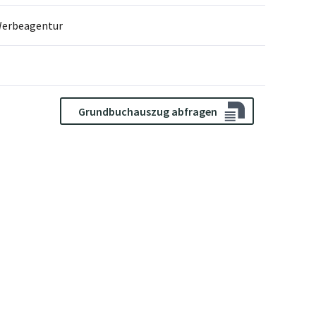
Werbeagentur
Grundbuchauszug abfragen