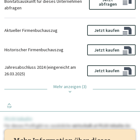
Bonitätsauskunft für dieses Unternehmen
abfragen
abfragen
Aktueller Firmenbuchauszug
Jetzt kaufen
Historischer Firmenbuchauszug
Jetzt kaufen
Jahresabschluss 2024 (eingereicht am
Jetzt kaufen
26.03.2025)
Mehr anzeigen (3)
TOP
PLUS Inhalte
Für dieses Profil gibt es zusätzliche
wirtschaft.at PLUS Inhalte
die
Sie momentan nicht einsehen können. Schalten Sie dieses Profil frei
oder loggen Sie sich ein um diese Inhalte zu sehen. wirtschaft.at PLUS