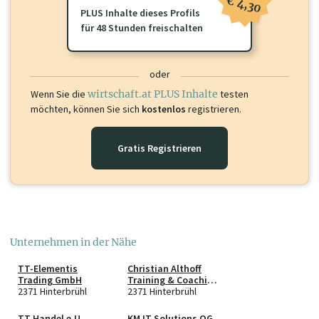
€ 4,30
PLUS Inhalte dieses Profils
für 48 Stunden freischalten
oder
Wenn Sie die
wirtschaft.at PLUS Inhalte
testen
möchten, können Sie sich
kostenlos
registrieren.
Gratis Registrieren
Unternehmen in der Nähe
TT-Elementis
Christian Althoff
Trading GmbH
Training & Coaching
2371 Hinterbrühl
KG
2371 Hinterbrühl
TT Handel e.U.
KM IT Solutions OG