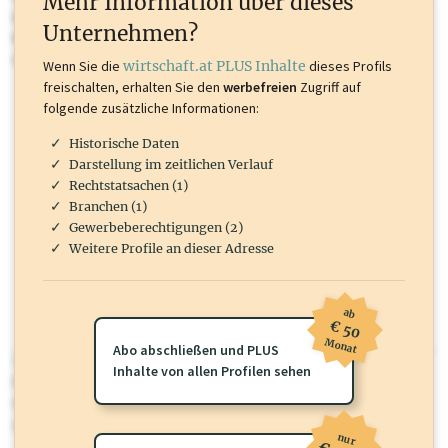
Mehr Information über dieses
Inhalte sind unter anderem Gewerbeberechtigungen, Nationale
Unternehmen?
Marken, Patente, Rechtstatsachen, OTS-Aussendungen, und viele
mehr.
Wenn Sie die
wirtschaft.at PLUS Inhalte
dieses Profils
freischalten, erhalten Sie den
werbefreien
Zugriff auf
folgende zusätzliche Informationen:
Historische Daten
Darstellung im zeitlichen Verlauf
Rechtstatsachen (1)
Branchen (1)
Gewerbeberechtigungen (2)
Weitere Profile an dieser Adresse
ab
€ 50
Monat
Abo abschließen und PLUS
wirtschaft.at PLUS
Inhalte von allen Profilen sehen
Für dieses Profil gibt es zusätzliche
wirtschaft.at PLUS Inhalte
die
Sie momentan nicht einsehen können. Schalten Sie dieses Profil frei
oder loggen Sie sich ein um diese Inhalte zu sehen.
nur