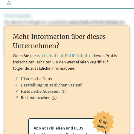
TOP
PLUS Inhalte
Für dieses Profil gibt es zusätzliche
wirtschaft.at PLUS Inhalte
die
Sie momentan nicht einsehen können. Schalten Sie dieses Profil frei
oder loggen Sie sich ein um diese Inhalte zu sehen. wirtschaft.at PLUS
Mehr Information über dieses
Inhalte sind unter anderem Gewerbeberechtigungen, Nationale
Unternehmen?
Marken, Patente, Rechtstatsachen, OTS-Aussendungen, und viele
mehr.
Wenn Sie die
wirtschaft.at PLUS Inhalte
dieses Profils
freischalten, erhalten Sie den
werbefreien
Zugriff auf
folgende zusätzliche Informationen:
Historische Daten
Darstellung im zeitlichen Verlauf
Historische Adressen (3)
Rechtstatsachen (5)
ab
€ 50
Monat
Abo abschließen und PLUS