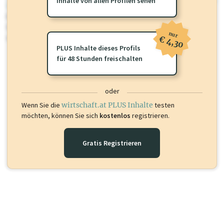
Inhalte von allen Profilen sehen
wirtschaft.at PLUS
Für dieses Profil gibt es zusätzliche
wirtschaft.at PLUS Inhalte
die
Sie momentan nicht einsehen können. Schalten Sie dieses Profil frei
nur
oder loggen Sie sich ein um diese Inhalte zu sehen.
€ 4,30
PLUS Inhalte dieses Profils
für 48 Stunden freischalten
oder
Wenn Sie die
wirtschaft.at PLUS Inhalte
testen
möchten, können Sie sich
kostenlos
registrieren.
Gratis Registrieren