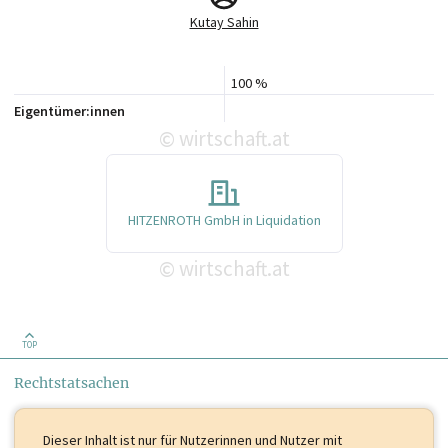
Kutay Sahin
100 %
Eigentümer:innen
wirtschaft.at
©
HITZENROTH GmbH in Liquidation
wirtschaft.at
©
TOP
Rechtstatsachen
Dieser Inhalt ist
nur für Nutzerinnen und Nutzer mit