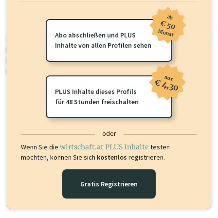
ab
€ 50
Monat
Abo abschließen und PLUS
wirtschaft.at PLUS
Inhalte von allen Profilen sehen
Für dieses Profil gibt es zusätzliche
wirtschaft.at PLUS Inhalte
die
Sie momentan nicht einsehen können. Schalten Sie dieses Profil frei
oder loggen Sie sich ein um diese Inhalte zu sehen.
nur
€ 4,30
PLUS Inhalte dieses Profils
für 48 Stunden freischalten
oder
Wenn Sie die
wirtschaft.at PLUS Inhalte
testen
möchten, können Sie sich
kostenlos
registrieren.
Gratis Registrieren