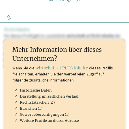
TOP
PLUS Inhalte
Für dieses Profil gibt es zusätzliche
wirtschaft.at PLUS Inhalte
die
Sie momentan nicht einsehen können. Schalten Sie dieses Profil frei
oder loggen Sie sich ein um diese Inhalte zu sehen. wirtschaft.at PLUS
Mehr Information über dieses
Inhalte sind unter anderem Gewerbeberechtigungen, Nationale
Unternehmen?
Marken, Patente, Rechtstatsachen, OTS-Aussendungen, und viele
mehr.
Wenn Sie die
wirtschaft.at PLUS Inhalte
dieses Profils
freischalten, erhalten Sie den
werbefreien
Zugriff auf
folgende zusätzliche Informationen:
Historische Daten
Darstellung im zeitlichen Verlauf
Rechtstatsachen (4)
Branchen (1)
Gewerbeberechtigungen (1)
Weitere Profile an dieser Adresse