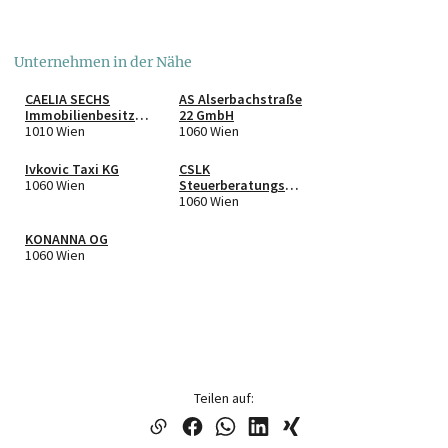
Unternehmen in der Nähe
CAELIA SECHS
AS Alserbachstraße
Immobilienbesitz
22 GmbH
GmbH & Co KG
1010 Wien
1060 Wien
Ivkovic Taxi KG
CSLK
1060 Wien
Steuerberatungs
GmbH
1060 Wien
KONANNA OG
1060 Wien
Teilen auf: