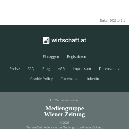
Build: 2026.146.1
Einloggen
Registrieren
Preise
FAQ
Blog
AGB
Impressum
Datenschutz
Cookie Policy
Facebook
LinkedIn
Ein Online-Service der
Mediengruppe
Wiener Zeitung
©
2026
Weitere Online-Services der Mediengruppe Wiener Zeitung: