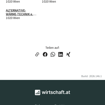
1020 Wien
Gruppenpraxis für
1020 Wien
Frauenheilkunde und
Geburtshilfe OG
ALTERNATIVE-
WÄRME-TECHNIK e.U.
Inh. Stefan
1020 Wien
Höchsmann
Teilen auf:
Build: 2026.146.1