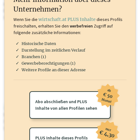
Inhalte sind unter anderem Gewerbeberechtigungen, Nationale
Unternehmen?
Marken, Patente, Rechtstatsachen, OTS-Aussendungen, und viele
mehr.
Wenn Sie die
wirtschaft.at PLUS Inhalte
dieses Profils
freischalten, erhalten Sie den
werbefreien
Zugriff auf
folgende zusätzliche Informationen:
Historische Daten
Darstellung im zeitlichen Verlauf
Branchen (1)
Gewerbeberechtigungen (1)
Weitere Profile an dieser Adresse
ab
€ 50
Monat
Abo abschließen und PLUS
wirtschaft.at PLUS
Inhalte von allen Profilen sehen
Für dieses Profil gibt es zusätzliche
wirtschaft.at PLUS Inhalte
die
Sie momentan nicht einsehen können. Schalten Sie dieses Profil frei
oder loggen Sie sich ein um diese Inhalte zu sehen.
nur
€ 4,30
PLUS Inhalte dieses Profils