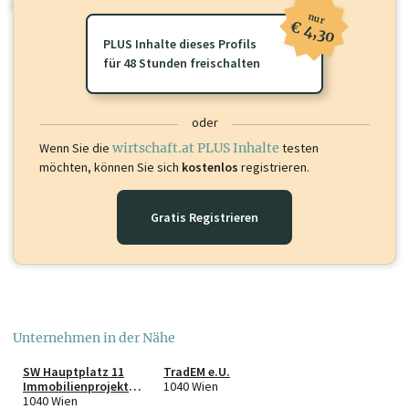
oder loggen Sie sich ein um diese Inhalte zu sehen.
nur
€ 4,30
PLUS Inhalte dieses Profils
für 48 Stunden freischalten
oder
Wenn Sie die
wirtschaft.at PLUS Inhalte
testen
möchten, können Sie sich
kostenlos
registrieren.
Gratis Registrieren
Unternehmen in der Nähe
SW Hauptplatz 11
TradEM e.U.
Immobilienprojekt
1040 Wien
GmbH
1040 Wien