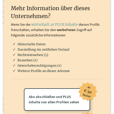
Sie momentan nicht einsehen können. Schalten Sie dieses Profil frei
oder loggen Sie sich ein um diese Inhalte zu sehen. wirtschaft.at PLUS
Mehr Information über dieses
Inhalte sind unter anderem Gewerbeberechtigungen, Nationale
Unternehmen?
Marken, Patente, Rechtstatsachen, OTS-Aussendungen, und viele
mehr.
Wenn Sie die
wirtschaft.at PLUS Inhalte
dieses Profils
freischalten, erhalten Sie den
werbefreien
Zugriff auf
folgende zusätzliche Informationen:
Historische Daten
Darstellung im zeitlichen Verlauf
Rechtstatsachen (5)
Branchen (1)
Gewerbeberechtigungen (1)
Weitere Profile an dieser Adresse
ab
€ 50
Monat
Abo abschließen und PLUS
wirtschaft.at PLUS
Inhalte von allen Profilen sehen
Für dieses Profil gibt es zusätzliche
wirtschaft.at PLUS Inhalte
die
Sie momentan nicht einsehen können. Schalten Sie dieses Profil frei