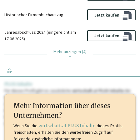
Historischer Firmenbuchauszug
Jetzt kaufen
Jahresabschluss 2024 (eingereicht am
Jetzt kaufen
17.06.2025)
Mehr anzeigen (4)
TOP
PLUS Inhalte
Für dieses Profil gibt es zusätzliche
wirtschaft.at PLUS Inhalte
die
Sie momentan nicht einsehen können. Schalten Sie dieses Profil frei
oder loggen Sie sich ein um diese Inhalte zu sehen. wirtschaft.at PLUS
Mehr Information über dieses
Inhalte sind unter anderem Gewerbeberechtigungen, Nationale
Unternehmen?
Marken, Patente, Rechtstatsachen, OTS-Aussendungen, und viele
mehr.
Wenn Sie die
wirtschaft.at PLUS Inhalte
dieses Profils
freischalten, erhalten Sie den
werbefreien
Zugriff auf
folgende zusätzliche Informationen: