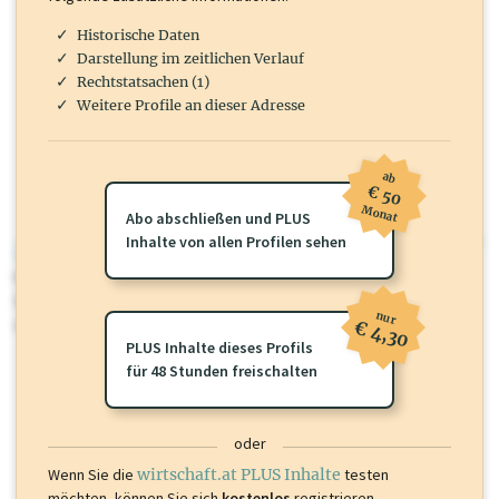
Historische Daten
Darstellung im zeitlichen Verlauf
Rechtstatsachen (1)
Weitere Profile an dieser Adresse
ab
€ 50
Monat
Abo abschließen und PLUS
Inhalte von allen Profilen sehen
wirtschaft.at PLUS
Für dieses Profil gibt es zusätzliche
wirtschaft.at PLUS Inhalte
die
Sie momentan nicht einsehen können. Schalten Sie dieses Profil frei
nur
oder loggen Sie sich ein um diese Inhalte zu sehen.
€ 4,30
PLUS Inhalte dieses Profils
für 48 Stunden freischalten
oder
Wenn Sie die
wirtschaft.at PLUS Inhalte
testen
möchten, können Sie sich
kostenlos
registrieren.