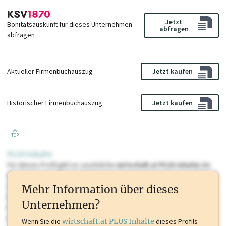
Jetzt
Bonitätsauskunft für dieses Unternehmen
abfragen
abfragen
Aktueller Firmenbuchauszug
Jetzt kaufen
Historischer Firmenbuchauszug
Jetzt kaufen
TOP
PLUS Inhalte
Für dieses Profil gibt es zusätzliche
wirtschaft.at PLUS Inhalte
die
Sie momentan nicht einsehen können. Schalten Sie dieses Profil frei
oder loggen Sie sich ein um diese Inhalte zu sehen. wirtschaft.at PLUS
Mehr Information über dieses
Inhalte sind unter anderem Gewerbeberechtigungen, Nationale
Unternehmen?
Marken, Patente, Rechtstatsachen, OTS-Aussendungen, und viele
mehr.
Wenn Sie die
wirtschaft.at PLUS Inhalte
dieses Profils