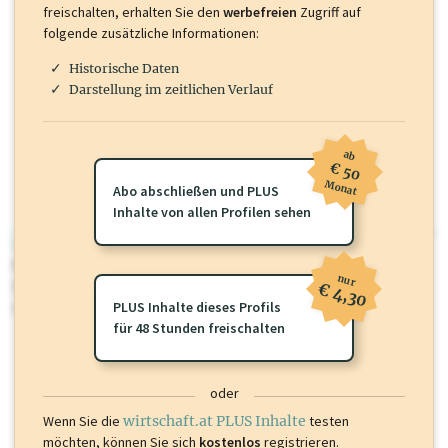
freischalten, erhalten Sie den
werbefreien
Zugriff auf
folgende zusätzliche Informationen:
Historische Daten
Darstellung im zeitlichen Verlauf
ab
€ 50
Monat
Abo abschließen und PLUS
Inhalte von allen Profilen sehen
wirtschaft.at PLUS
Für dieses Profil gibt es zusätzliche
wirtschaft.at PLUS Inhalte
die
nur
Sie momentan nicht einsehen können. Schalten Sie dieses Profil frei
€ 4,30
oder loggen Sie sich ein um diese Inhalte zu sehen.
PLUS Inhalte dieses Profils
für 48 Stunden freischalten
oder
Wenn Sie die
wirtschaft.at PLUS Inhalte
testen
möchten, können Sie sich
kostenlos
registrieren.