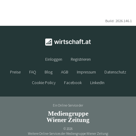
Build: 2026.146.1
Einloggen
Registrieren
Preise
FAQ
Blog
AGB
Impressum
Datenschutz
Cookie Policy
Facebook
LinkedIn
Ein Online-Service der
Mediengruppe
Wiener Zeitung
©
2026
Weitere Online-Services der Mediengruppe Wiener Zeitung: