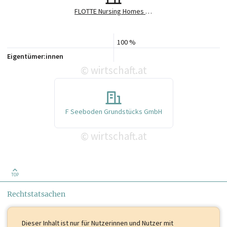
FLOTTE Nursing Homes GmbH
100 %
Eigentümer:innen
wirtschaft.at
©
F Seeboden Grundstücks GmbH
wirtschaft.at
©
TOP
Rechtstatsachen
Dieser Inhalt ist
nur für Nutzerinnen und Nutzer mit