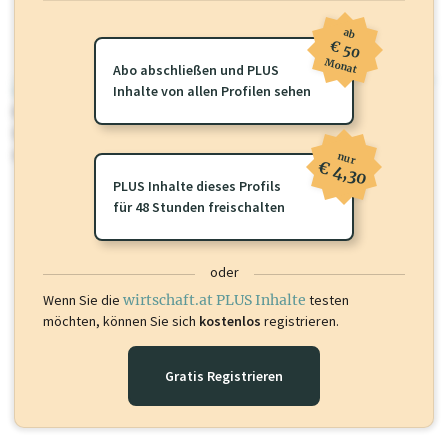
ab
€ 50
Monat
Abo abschließen und PLUS
wirtschaft.at PLUS
Inhalte von allen Profilen sehen
Für dieses Profil gibt es zusätzliche
wirtschaft.at PLUS Inhalte
die
Sie momentan nicht einsehen können. Schalten Sie dieses Profil frei
oder loggen Sie sich ein um diese Inhalte zu sehen.
nur
€ 4,30
PLUS Inhalte dieses Profils
für 48 Stunden freischalten
oder
Wenn Sie die
wirtschaft.at PLUS Inhalte
testen
möchten, können Sie sich
kostenlos
registrieren.
Gratis Registrieren