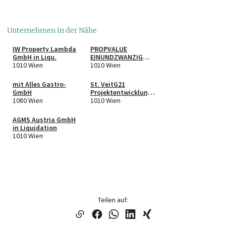
Unternehmen in der Nähe
IW Property Lambda
PROPVALUE
GmbH in Liqu.
EINUNDZWANZIG
1010 Wien
GmbH & Co KG
1010 Wien
mit Alles Gastro-
St. VeitG21
GmbH
Projektentwicklungs
1080 Wien
GmbH & Co KG
1010 Wien
AGMS Austria GmbH
in Liquidation
1010 Wien
Teilen auf: