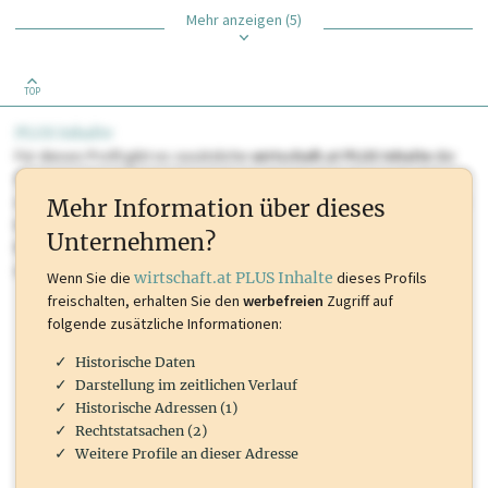
Mehr anzeigen (5)
TOP
PLUS Inhalte
Für dieses Profil gibt es zusätzliche
wirtschaft.at PLUS Inhalte
die
Sie momentan nicht einsehen können. Schalten Sie dieses Profil frei
oder loggen Sie sich ein um diese Inhalte zu sehen. wirtschaft.at PLUS
Mehr Information über dieses
Inhalte sind unter anderem Gewerbeberechtigungen, Nationale
Unternehmen?
Marken, Patente, Rechtstatsachen, OTS-Aussendungen, und viele
mehr.
Wenn Sie die
wirtschaft.at PLUS Inhalte
dieses Profils
freischalten, erhalten Sie den
werbefreien
Zugriff auf
folgende zusätzliche Informationen:
Historische Daten
Darstellung im zeitlichen Verlauf
Historische Adressen (1)
Rechtstatsachen (2)
Weitere Profile an dieser Adresse