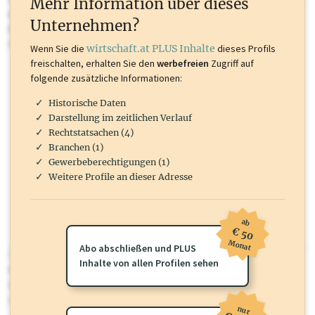
Mehr Information über dieses
Inhalte sind unter anderem Gewerbeberechtigungen, Nationale
Unternehmen?
Marken, Patente, Rechtstatsachen, OTS-Aussendungen, und viele
mehr.
Wenn Sie die
wirtschaft.at PLUS Inhalte
dieses Profils
freischalten, erhalten Sie den
werbefreien
Zugriff auf
folgende zusätzliche Informationen:
Historische Daten
Darstellung im zeitlichen Verlauf
Rechtstatsachen (4)
Branchen (1)
Gewerbeberechtigungen (1)
Weitere Profile an dieser Adresse
ab
€ 50
Monat
Abo abschließen und PLUS
wirtschaft.at PLUS
Inhalte von allen Profilen sehen
Für dieses Profil gibt es zusätzliche
wirtschaft.at PLUS Inhalte
die
Sie momentan nicht einsehen können. Schalten Sie dieses Profil frei
oder loggen Sie sich ein um diese Inhalte zu sehen.
nur