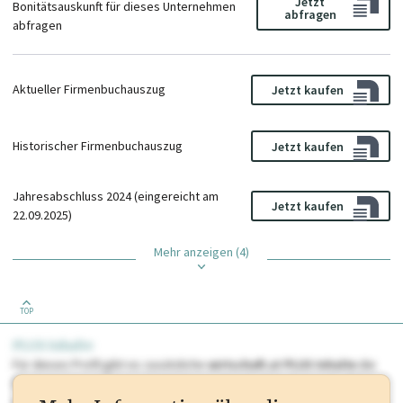
Jetzt
Bonitätsauskunft für dieses Unternehmen
abfragen
abfragen
Aktueller Firmenbuchauszug
Jetzt kaufen
Historischer Firmenbuchauszug
Jetzt kaufen
Jahresabschluss 2024 (eingereicht am
Jetzt kaufen
22.09.2025)
Mehr anzeigen (4)
TOP
PLUS Inhalte
Für dieses Profil gibt es zusätzliche
wirtschaft.at PLUS Inhalte
die
Sie momentan nicht einsehen können. Schalten Sie dieses Profil frei
oder loggen Sie sich ein um diese Inhalte zu sehen. wirtschaft.at PLUS