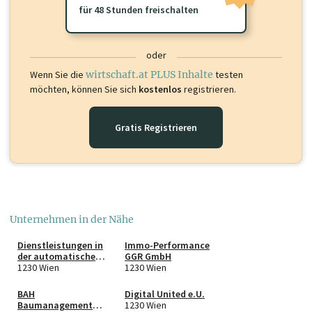
für 48 Stunden freischalten
oder
Wenn Sie die
wirtschaft.at PLUS Inhalte
testen
möchten, können Sie sich
kostenlos
registrieren.
Gratis Registrieren
Unternehmen in der Nähe
Dienstleistungen in
Immo-Performance
der automatischen
GGR GmbH
Datenverarbeitung
1230 Wien
1230 Wien
und
Informationstechnik
BAH
Digital United e.U.
Felix Schlösinger
Baumanagement
1230 Wien