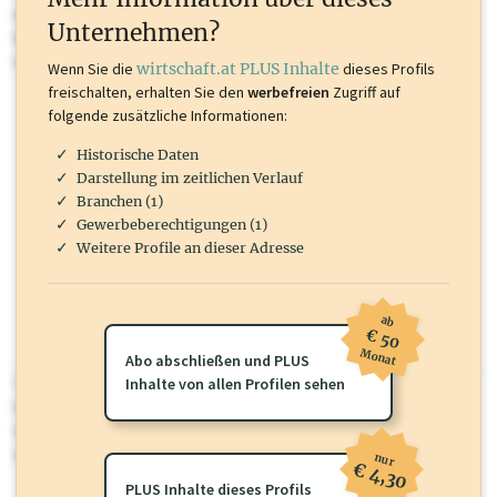
Inhalte sind unter anderem Gewerbeberechtigungen, Nationale
Unternehmen?
Marken, Patente, Rechtstatsachen, OTS-Aussendungen, und viele
mehr.
Wenn Sie die
wirtschaft.at PLUS Inhalte
dieses Profils
freischalten, erhalten Sie den
werbefreien
Zugriff auf
folgende zusätzliche Informationen:
Historische Daten
Darstellung im zeitlichen Verlauf
Branchen (1)
Gewerbeberechtigungen (1)
Weitere Profile an dieser Adresse
ab
€ 50
Monat
Abo abschließen und PLUS
wirtschaft.at PLUS
Inhalte von allen Profilen sehen
Für dieses Profil gibt es zusätzliche
wirtschaft.at PLUS Inhalte
die
Sie momentan nicht einsehen können. Schalten Sie dieses Profil frei
oder loggen Sie sich ein um diese Inhalte zu sehen.
nur
€ 4,30
PLUS Inhalte dieses Profils