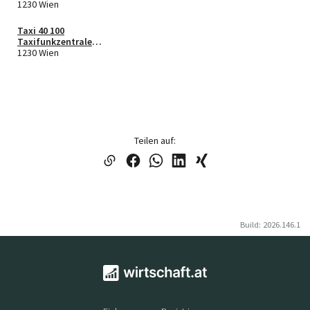
e.U.
e.U.
1230 Wien
Taxi 40 100
Taxifunkzentrale
FlexCo
1230 Wien
Teilen auf:
Build: 2026.146.1