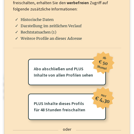
freischalten, erhalten Sie den
werbefreien
Zugriff auf
folgende zusätzliche Informationen:
Historische Daten
Darstellung im zeitlichen Verlauf
Rechtstatsachen (1)
Weitere Profile an dieser Adresse
ab
€ 50
Monat
Abo abschließen und PLUS
Inhalte von allen Profilen sehen
wirtschaft.at PLUS
Für dieses Profil gibt es zusätzliche
wirtschaft.at PLUS Inhalte
die
Sie momentan nicht einsehen können. Schalten Sie dieses Profil frei
nur
oder loggen Sie sich ein um diese Inhalte zu sehen.
€ 4,30
PLUS Inhalte dieses Profils
für 48 Stunden freischalten
oder