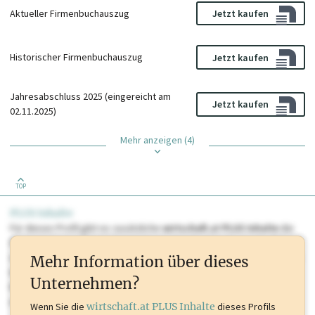
Aktueller Firmenbuchauszug
Jetzt kaufen
Historischer Firmenbuchauszug
Jetzt kaufen
Jahresabschluss 2025 (eingereicht am
Jetzt kaufen
02.11.2025)
Mehr anzeigen (4)
TOP
PLUS Inhalte
Für dieses Profil gibt es zusätzliche
wirtschaft.at PLUS Inhalte
die
Sie momentan nicht einsehen können. Schalten Sie dieses Profil frei
oder loggen Sie sich ein um diese Inhalte zu sehen. wirtschaft.at PLUS
Mehr Information über dieses
Inhalte sind unter anderem Gewerbeberechtigungen, Nationale
Unternehmen?
Marken, Patente, Rechtstatsachen, OTS-Aussendungen, und viele
mehr.
Wenn Sie die
wirtschaft.at PLUS Inhalte
dieses Profils