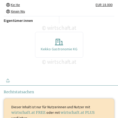
Ke He
EUR 18.000
Xinxin Wu
Eigentümer:innen
wirtschaft.at
©
Kekko Gastronomie KG
wirtschaft.at
©
TOP
Rechtstatsachen
Dieser Inhalt ist
nur für Nutzerinnen und Nutzer mit
wirtschaft.at FREE
oder mit
wirtschaft.at PLUS