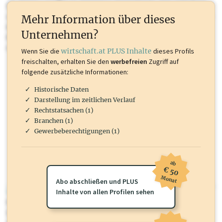
Sie momentan nicht einsehen können. Schalten Sie dieses Profil frei
oder loggen Sie sich ein um diese Inhalte zu sehen. wirtschaft.at PLUS
Mehr Information über dieses
Inhalte sind unter anderem Gewerbeberechtigungen, Nationale
Unternehmen?
Marken, Patente, Rechtstatsachen, OTS-Aussendungen, und viele
mehr.
Wenn Sie die
wirtschaft.at PLUS Inhalte
dieses Profils
freischalten, erhalten Sie den
werbefreien
Zugriff auf
folgende zusätzliche Informationen:
Historische Daten
Darstellung im zeitlichen Verlauf
Rechtstatsachen (1)
Branchen (1)
Gewerbeberechtigungen (1)
ab
€ 50
Monat
Abo abschließen und PLUS
wirtschaft.at PLUS
Inhalte von allen Profilen sehen
Für dieses Profil gibt es zusätzliche
wirtschaft.at PLUS Inhalte
die
Sie momentan nicht einsehen können. Schalten Sie dieses Profil frei