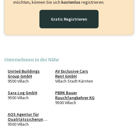
möchten, können Sie sich
kostenlos
registrieren.
Gratis Registrieren
Unternehmen in der Nähe
United Buildings
AV Exclusive Cars
Group GmbH
Rent GmbH
9500 Villach
Villach Stadt Kärnten
Sara Log GmbH
PBRK Bauer
9500 Villach
Rauchfangkehrer KG
9500 Villach
AQS Agentur für
Qualitätssicherung
und Vermittlung e.U.
9500 Villach