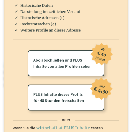
Historische Daten
Darstellung im zeitlichen Verlauf
Historische Adressen (1)
Rechtstatsachen (4)
Weitere Profile an dieser Adresse
ab
€ 50
Monat
Abo abschließen und PLUS
wirtschaft.at PLUS
Inhalte von allen Profilen sehen
Für dieses Profil gibt es zusätzliche
wirtschaft.at PLUS Inhalte
die
Sie momentan nicht einsehen können. Schalten Sie dieses Profil frei
oder loggen Sie sich ein um diese Inhalte zu sehen.
nur
€ 4,30
PLUS Inhalte dieses Profils
für 48 Stunden freischalten
oder
Wenn Sie die
wirtschaft.at PLUS Inhalte
testen