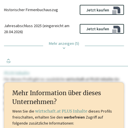
Historischer Firmenbuchauszug
Jetzt kaufen
Jahresabschluss 2025 (eingereicht am
Jetzt kaufen
28.04.2026)
Mehr anzeigen (5)
TOP
PLUS Inhalte
Für dieses Profil gibt es zusätzliche
wirtschaft.at PLUS Inhalte
die
Sie momentan nicht einsehen können. Schalten Sie dieses Profil frei
oder loggen Sie sich ein um diese Inhalte zu sehen. wirtschaft.at PLUS
Mehr Information über dieses
Inhalte sind unter anderem Gewerbeberechtigungen, Nationale
Unternehmen?
Marken, Patente, Rechtstatsachen, OTS-Aussendungen, und viele
mehr.
Wenn Sie die
wirtschaft.at PLUS Inhalte
dieses Profils
freischalten, erhalten Sie den
werbefreien
Zugriff auf
folgende zusätzliche Informationen: