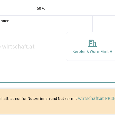
50 %
innen
wirtschaft.at
©
Kerbler & Wurm GmbH
nhalt ist
nur für Nutzerinnen und Nutzer mit
wirtschaft.at FRE