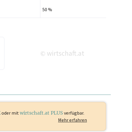
50 %
wirtschaft.at
©
E
oder mit
wirtschaft.at PLUS
verfügbar.
Mehr erfahren