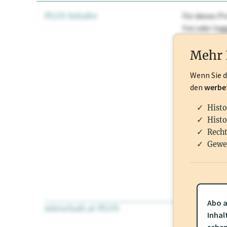
PLUS Inhalte
Für dieses Pr
frei oder lo
Nationale Ma
Mehr 
Wenn Sie 
den
werbe
Histo
Histo
Recht
Gewe
Abo a
wirtschaft.at PLUS
Für dieses Pr
Inhal
frei oder log
sehe