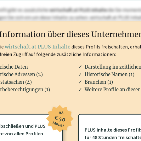
ofil gibt es zusätzliche
wirtschaft.at PLUS Inhalte
die Sie momenta
ggen Sie sich ein um diese Inhalte zu sehen. wirtschaft.at PLUS I
rken, Patente, Rechtstatsachen, OTS-Aussendungen, und viele m
Information über dieses Unternehme
die
wirtschaft.at PLUS Inhalte
dieses Profils freischalten, erha
freien
Zugriff auf folgende zusätzliche Informationen:
rische Daten
Darstellung im zeitliche
rische Adressen (2)
Historische Namen (1)
statsachen (4)
Branchen (1)
rbeberechtigungen (1)
Weitere Profile an dieser
ab
€ 50
Monat
bschließen und PLUS
ofil gibt es zusätzliche
wirtschaft.at PLUS Inhalte
die Sie momenta
PLUS Inhalte dieses Profil
te von allen Profilen
gen Sie sich ein um diese Inhalte zu sehen.
für 48 Stunden freischalt
n