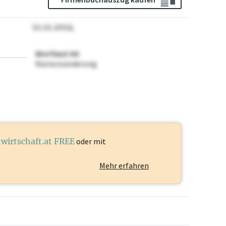
12.12.2024
Wortlaut AG
Namensänderung
t
wirtschaft.at FREE
oder mit
Mehr erfahren