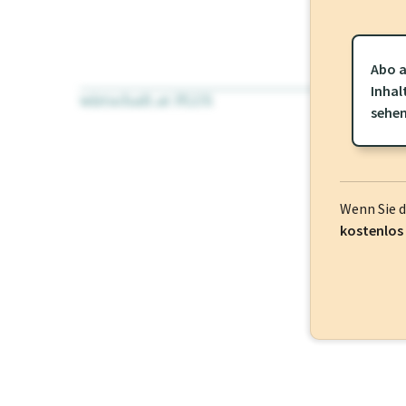
Abo a
Inhal
wirtschaft.at PLUS
Für dieses Pr
sehe
frei oder log
Wenn Sie 
kostenlos