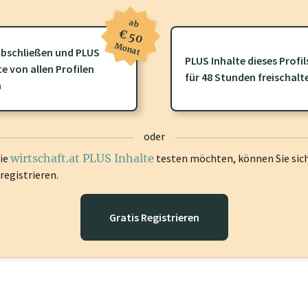
ab
€ 50
Monat
bschließen und PLUS
PLUS Inhalte dieses Profil
te von allen Profilen
ofil gibt es zusätzliche
wirtschaft.at PLUS Inhalte
die Sie momenta
für 48 Stunden freischalt
n
gen Sie sich ein um diese Inhalte zu sehen.
oder
die
wirtschaft.at PLUS Inhalte
testen möchten, können Sie sic
registrieren.
Gratis Registrieren