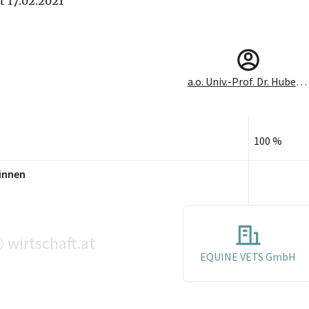
it 17.02.2021
a.o. Univ.-Prof. Dr. Hubert Simhofer
100 %
innen
wirtschaft.at
©
EQUINE VETS GmbH