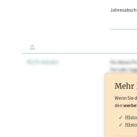
Jahresabschl
TOP
PLUS Inhalte
Für dieses Pr
frei oder lo
Nationale Ma
Mehr 
Wenn Sie 
den
werbe
Histo
Histo