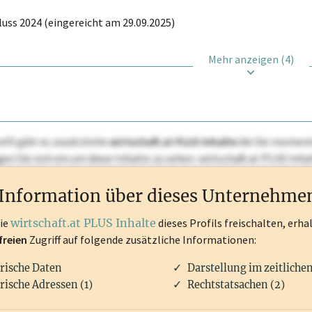
uss 2024 (eingereicht am 29.09.2025)
Mehr anzeigen (4)
ofil gibt es zusätzliche
wirtschaft.at PLUS Inhalte
die Sie momenta
ggen Sie sich ein um diese Inhalte zu sehen. wirtschaft.at PLUS I
rken, Patente, Rechtstatsachen, OTS-Aussendungen, und viele m
Information über dieses Unternehme
die
wirtschaft.at PLUS Inhalte
dieses Profils freischalten, erha
freien
Zugriff auf folgende zusätzliche Informationen:
rische Daten
Darstellung im zeitliche
rische Adressen (1)
Rechtstatsachen (2)