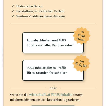
Historische Daten
Darstellung im zeitlichen Verlauf
Weitere Profile an dieser Adresse
ab
€ 50
Monat
Abo abschließen und PLUS
Inhalte von allen Profilen sehen
wirtschaft.at PLUS
Für dieses Profil gibt es zusätzliche
wirtschaft.at PLUS Inhalte
die
Sie momentan nicht einsehen können. Schalten Sie dieses Profil frei
nur
€ 4,30
oder loggen Sie sich ein um diese Inhalte zu sehen.
PLUS Inhalte dieses Profils
für 48 Stunden freischalten
oder
Wenn Sie die
wirtschaft.at PLUS Inhalte
testen
möchten, können Sie sich
kostenlos
registrieren.