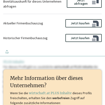
Jetzt
Bonitätsauskunft für dieses Unternehmen
abfragen
abfragen
Aktueller Firmenbuchauszug
Jetzt kaufen
Historischer Firmenbuchauszug
Jetzt kaufen
TOP
PLUS Inhalte
Für dieses Profil gibt es zusätzliche
wirtschaft.at PLUS Inhalte
die
Sie momentan nicht einsehen können. Schalten Sie dieses Profil frei
oder loggen Sie sich ein um diese Inhalte zu sehen. wirtschaft.at PLUS
Mehr Information über dieses
Inhalte sind unter anderem Gewerbeberechtigungen, Nationale
Unternehmen?
Marken, Patente, Rechtstatsachen, OTS-Aussendungen, und viele
mehr.
Wenn Sie die
wirtschaft.at PLUS Inhalte
dieses Profils
freischalten, erhalten Sie den
werbefreien
Zugriff auf
folgende zusätzliche Informationen: