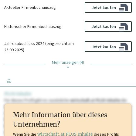
Aktueller Firmenbuchauszug
Jetzt kaufen
Historischer Firmenbuchauszug
Jetzt kaufen
Jahresabschluss 2024 (eingereicht am
Jetzt kaufen
25.09.2025)
Mehr anzeigen (4)
TOP
PLUS Inhalte
Für dieses Profil gibt es zusätzliche
wirtschaft.at PLUS Inhalte
die
Sie momentan nicht einsehen können. Schalten Sie dieses Profil frei
oder loggen Sie sich ein um diese Inhalte zu sehen. wirtschaft.at PLUS
Mehr Information über dieses
Inhalte sind unter anderem Gewerbeberechtigungen, Nationale
Unternehmen?
Marken, Patente, Rechtstatsachen, OTS-Aussendungen, und viele
mehr.
Wenn Sie die
wirtschaft.at PLUS Inhalte
dieses Profils