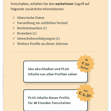
freischalten, erhalten Sie den
werbefreien
Zugriff auf
folgende zusätzliche Informationen:
Historische Daten
Darstellung im zeitlichen Verlauf
Rechtstatsachen (1)
Branchen (1)
Gewerbeberechtigungen (1)
Weitere Profile an dieser Adresse
ab
€ 50
Monat
Abo abschließen und PLUS
wirtschaft.at PLUS
Inhalte von allen Profilen sehen
Für dieses Profil gibt es zusätzliche
wirtschaft.at PLUS Inhalte
die
Sie momentan nicht einsehen können. Schalten Sie dieses Profil frei
oder loggen Sie sich ein um diese Inhalte zu sehen.
nur
€ 4,30
PLUS Inhalte dieses Profils
für 48 Stunden freischalten