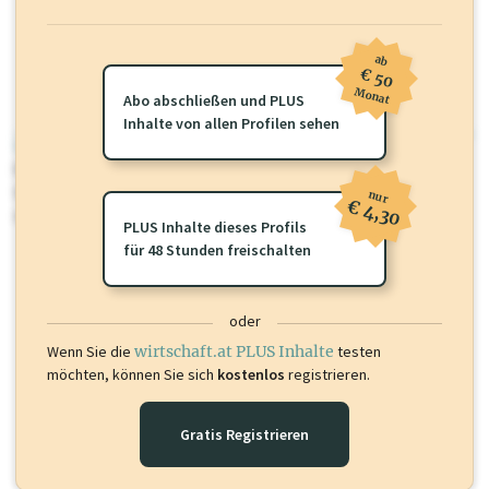
ab
€ 50
Monat
Abo abschließen und PLUS
Inhalte von allen Profilen sehen
wirtschaft.at PLUS
Für dieses Profil gibt es zusätzliche
wirtschaft.at PLUS Inhalte
die
Sie momentan nicht einsehen können. Schalten Sie dieses Profil frei
nur
€ 4,30
oder loggen Sie sich ein um diese Inhalte zu sehen.
PLUS Inhalte dieses Profils
für 48 Stunden freischalten
oder
Wenn Sie die
wirtschaft.at PLUS Inhalte
testen
möchten, können Sie sich
kostenlos
registrieren.
Gratis Registrieren