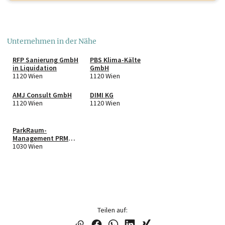
Unternehmen in der Nähe
RFP Sanierung GmbH
PBS Klima-Kälte
in Liquidation
GmbH
1120 Wien
1120 Wien
AMJ Consult GmbH
DIMI KG
1120 Wien
1120 Wien
ParkRaum-
Management PRM
Austria GmbH
1030 Wien
Teilen auf: