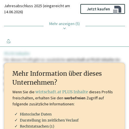
Jahresabschluss 2025 (eingereicht am
Jetzt kaufen
14.06.2026)
Mehr anzeigen (5)
TOP
PLUS Inhalte
Für dieses Profil gibt es zusätzliche
wirtschaft.at PLUS Inhalte
die
Sie momentan nicht einsehen können. Schalten Sie dieses Profil frei
oder loggen Sie sich ein um diese Inhalte zu sehen. wirtschaft.at PLUS
Mehr Information über dieses
Inhalte sind unter anderem Gewerbeberechtigungen, Nationale
Unternehmen?
Marken, Patente, Rechtstatsachen, OTS-Aussendungen, und viele
mehr.
Wenn Sie die
wirtschaft.at PLUS Inhalte
dieses Profils
freischalten, erhalten Sie den
werbefreien
Zugriff auf
folgende zusätzliche Informationen:
Historische Daten
Darstellung im zeitlichen Verlauf
Rechtstatsachen (1)