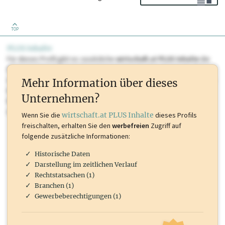
TOP
PLUS Inhalte
Für dieses Profil gibt es zusätzliche
wirtschaft.at PLUS Inhalte
die
Sie momentan nicht einsehen können. Schalten Sie dieses Profil frei
oder loggen Sie sich ein um diese Inhalte zu sehen. wirtschaft.at PLUS
Mehr Information über dieses
Inhalte sind unter anderem Gewerbeberechtigungen, Nationale
Unternehmen?
Marken, Patente, Rechtstatsachen, OTS-Aussendungen, und viele
mehr.
Wenn Sie die
wirtschaft.at PLUS Inhalte
dieses Profils
freischalten, erhalten Sie den
werbefreien
Zugriff auf
folgende zusätzliche Informationen:
Historische Daten
Darstellung im zeitlichen Verlauf
Rechtstatsachen (1)
Branchen (1)
Gewerbeberechtigungen (1)