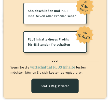
ab
€ 50
Monat
Abo abschließen und PLUS
wirtschaft.at PLUS
Inhalte von allen Profilen sehen
Für dieses Profil gibt es zusätzliche
wirtschaft.at PLUS Inhalte
die
Sie momentan nicht einsehen können. Schalten Sie dieses Profil frei
oder loggen Sie sich ein um diese Inhalte zu sehen.
nur
€ 4,30
PLUS Inhalte dieses Profils
für 48 Stunden freischalten
oder
Wenn Sie die
wirtschaft.at PLUS Inhalte
testen
möchten, können Sie sich
kostenlos
registrieren.
Gratis Registrieren