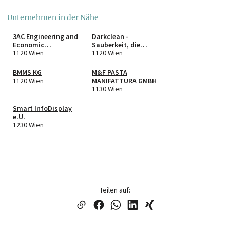
Unternehmen in der Nähe
3AC Engineering and
Darkclean -
Economic
Sauberkeit, die
Consultancy e.U.
1120 Wien
bleibt e.U.
1120 Wien
BMMS KG
M&F PASTA
1120 Wien
MANIFATTURA GMBH
1130 Wien
Smart InfoDisplay
e.U.
1230 Wien
Teilen auf: