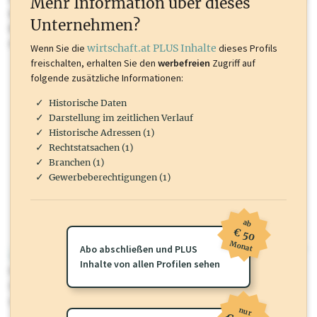
Mehr Information über dieses
Inhalte sind unter anderem Gewerbeberechtigungen, Nationale
Unternehmen?
Marken, Patente, Rechtstatsachen, OTS-Aussendungen, und viele
mehr.
Wenn Sie die
wirtschaft.at PLUS Inhalte
dieses Profils
freischalten, erhalten Sie den
werbefreien
Zugriff auf
folgende zusätzliche Informationen:
Historische Daten
Darstellung im zeitlichen Verlauf
Historische Adressen (1)
Rechtstatsachen (1)
Branchen (1)
Gewerbeberechtigungen (1)
ab
€ 50
Monat
Abo abschließen und PLUS
wirtschaft.at PLUS
Inhalte von allen Profilen sehen
Für dieses Profil gibt es zusätzliche
wirtschaft.at PLUS Inhalte
die
Sie momentan nicht einsehen können. Schalten Sie dieses Profil frei
oder loggen Sie sich ein um diese Inhalte zu sehen.
nur