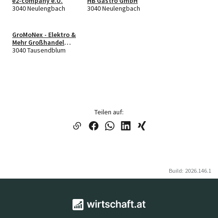
e2-company e.U.
HB Gastro GmbH
3040 Neulengbach
3040 Neulengbach
GroMoNex - Elektro &
Mehr Großhandel
GmbH
3040 Tausendblum
Teilen auf:
Build: 2026.146.1