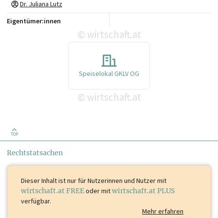
Dr. Juliana Lutz
Eigentümer:innen
wirtschaft.at
©
Speiselokal GKLV OG
wirtschaft.at
©
TOP
Rechtstatsachen
Dieser Inhalt ist
nur für Nutzerinnen und Nutzer mit
wirtschaft.at FREE
oder mit
wirtschaft.at PLUS
verfügbar.
Mehr erfahren