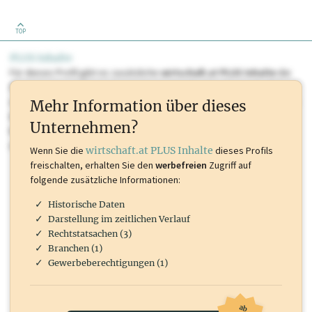
TOP
PLUS Inhalte
Für dieses Profil gibt es zusätzliche
wirtschaft.at PLUS Inhalte
die
Sie momentan nicht einsehen können. Schalten Sie dieses Profil frei
oder loggen Sie sich ein um diese Inhalte zu sehen. wirtschaft.at PLUS
Mehr Information über dieses
Inhalte sind unter anderem Gewerbeberechtigungen, Nationale
Unternehmen?
Marken, Patente, Rechtstatsachen, OTS-Aussendungen, und viele
mehr.
Wenn Sie die
wirtschaft.at PLUS Inhalte
dieses Profils
freischalten, erhalten Sie den
werbefreien
Zugriff auf
folgende zusätzliche Informationen:
Historische Daten
Darstellung im zeitlichen Verlauf
Rechtstatsachen (3)
Branchen (1)
Gewerbeberechtigungen (1)
ab