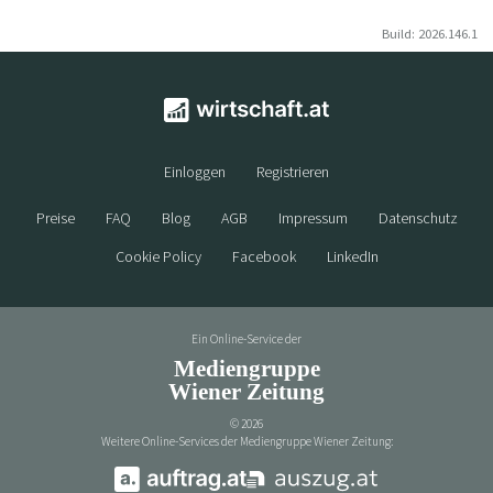
Build: 2026.146.1
Einloggen
Registrieren
Preise
FAQ
Blog
AGB
Impressum
Datenschutz
Cookie Policy
Facebook
LinkedIn
Ein Online-Service der
Mediengruppe
Wiener Zeitung
©
2026
Weitere Online-Services der Mediengruppe Wiener Zeitung: