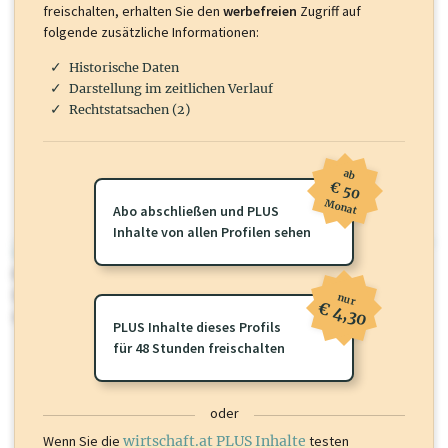
freischalten, erhalten Sie den
werbefreien
Zugriff auf
folgende zusätzliche Informationen:
Historische Daten
Darstellung im zeitlichen Verlauf
Rechtstatsachen (2)
ab
€ 50
Monat
Abo abschließen und PLUS
Inhalte von allen Profilen sehen
wirtschaft.at PLUS
Für dieses Profil gibt es zusätzliche
wirtschaft.at PLUS Inhalte
die
Sie momentan nicht einsehen können. Schalten Sie dieses Profil frei
nur
€ 4,30
oder loggen Sie sich ein um diese Inhalte zu sehen.
PLUS Inhalte dieses Profils
für 48 Stunden freischalten
oder
Wenn Sie die
wirtschaft.at PLUS Inhalte
testen