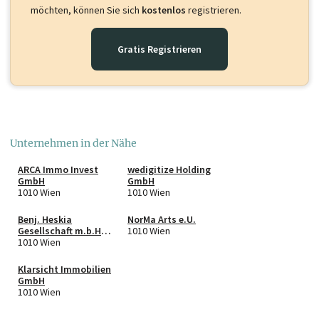
möchten, können Sie sich
kostenlos
registrieren.
Gratis Registrieren
Unternehmen in der Nähe
ARCA Immo Invest
wedigitize Holding
GmbH
GmbH
1010 Wien
1010 Wien
Benj. Heskia
NorMa Arts e.U.
Gesellschaft m.b.H.
1010 Wien
& Co KG
1010 Wien
Klarsicht Immobilien
GmbH
1010 Wien