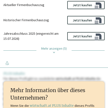
Aktueller Firmenbuchauszug
Jetzt kaufen
Historischer Firmenbuchauszug
Jetzt kaufen
Jahresabschluss 2025 (eingereicht am
Jetzt kaufen
15.07.2026)
Mehr anzeigen (5)
TOP
PLUS Inhalte
Für dieses Profil gibt es zusätzliche
wirtschaft.at PLUS Inhalte
die
Sie momentan nicht einsehen können. Schalten Sie dieses Profil frei
oder loggen Sie sich ein um diese Inhalte zu sehen. wirtschaft.at PLUS
Mehr Information über dieses
Inhalte sind unter anderem Gewerbeberechtigungen, Nationale
Unternehmen?
Marken, Patente, Rechtstatsachen, OTS-Aussendungen, und viele
mehr.
Wenn Sie die
wirtschaft.at PLUS Inhalte
dieses Profils