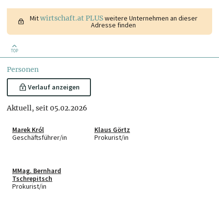
Mit
wirtschaft.at PLUS
weitere Unternehmen an dieser
Adresse finden
TOP
Personen
Verlauf anzeigen
Aktuell, seit 05.02.2026
Marek Król
Klaus Görtz
Geschäftsführer/in
Prokurist/in
MMag. Bernhard
Tschrepitsch
Prokurist/in