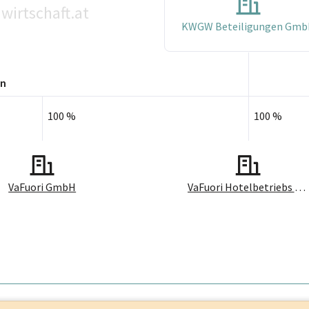
wirtschaft.at
KWGW Beteiligungen Gm
en
100 %
100 %
VaFuori GmbH
VaFuori Hotelbetriebs GmbH