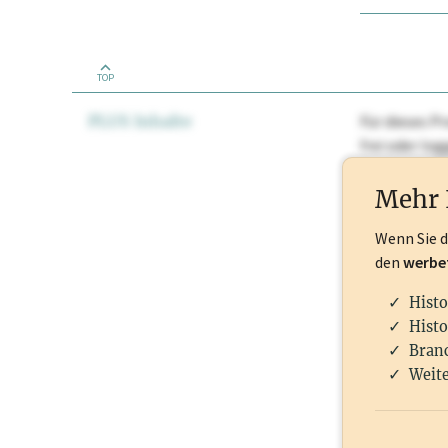
TOP
PLUS Inhalte
Für dieses Pr
frei oder lo
Nationale Ma
Mehr 
Wenn Sie 
den
werbe
Histo
Histo
Branc
Weite