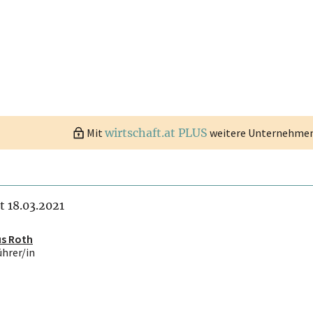
Mit
wirtschaft.at PLUS
weitere Unternehmen 
it 18.03.2021
us Roth
ührer/in