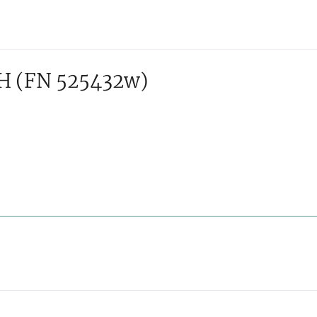
H
(FN 525432w)