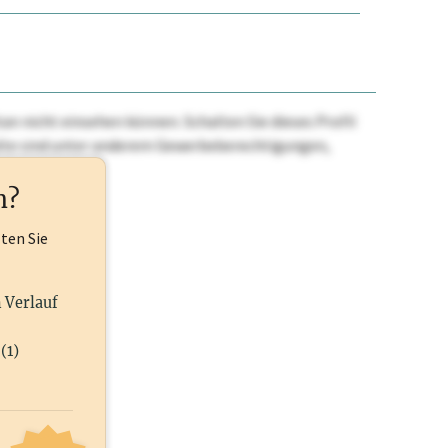
n nicht einsehen können. Schalten Sie dieses Profil
nhalte sind unter anderem Gewerbeberechtigungen,
ehr.
n?
lten Sie
n Verlauf
(1)