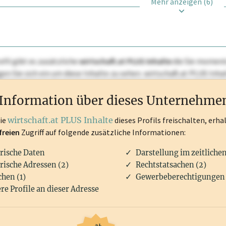
Mehr anzeigen (6)
ofil gibt es zusätzliche
wirtschaft.at PLUS Inhalte
die Sie momenta
ggen Sie sich ein um diese Inhalte zu sehen. wirtschaft.at PLUS I
rken, Patente, Rechtstatsachen, OTS-Aussendungen, und viele m
Information über dieses Unternehme
die
wirtschaft.at PLUS Inhalte
dieses Profils freischalten, erha
freien
Zugriff auf folgende zusätzliche Informationen:
rische Daten
Darstellung im zeitliche
rische Adressen (2)
Rechtstatsachen (2)
hen (1)
Gewerbeberechtigungen 
re Profile an dieser Adresse
ab