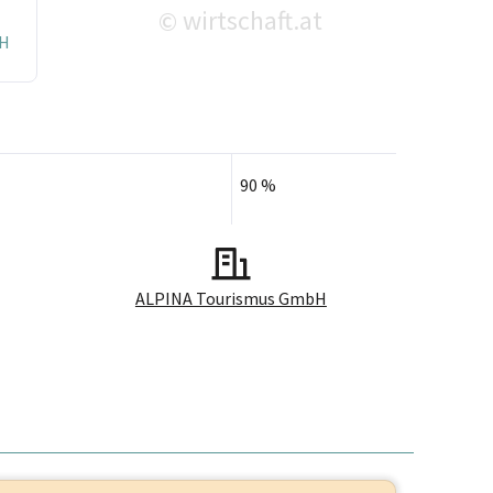
wirtschaft.at
©
bH
90 %
ALPINA Tourismus GmbH