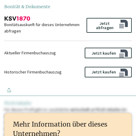
Bonität & Dokumente
Jetzt
Bonitätsauskunft für dieses Unternehmen
abfragen
abfragen
Aktueller Firmenbuchauszug
Jetzt kaufen
Historischer Firmenbuchauszug
Jetzt kaufen
TOP
PLUS Inhalte
Für dieses Profil gibt es zusätzliche
wirtschaft.at PLUS Inhalte
die
Sie momentan nicht einsehen können. Schalten Sie dieses Profil frei
oder loggen Sie sich ein um diese Inhalte zu sehen. wirtschaft.at PLUS
Mehr Information über dieses
Inhalte sind unter anderem Gewerbeberechtigungen, Nationale
Unternehmen?
Marken, Patente, Rechtstatsachen, OTS-Aussendungen, und viele