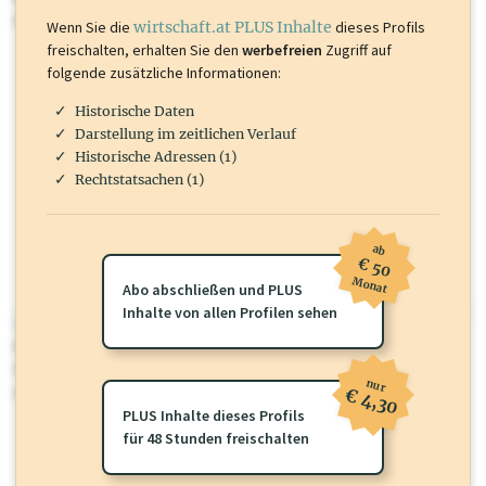
mehr.
Wenn Sie die
wirtschaft.at PLUS Inhalte
dieses Profils
freischalten, erhalten Sie den
werbefreien
Zugriff auf
folgende zusätzliche Informationen:
Historische Daten
Darstellung im zeitlichen Verlauf
Historische Adressen (1)
Rechtstatsachen (1)
ab
€ 50
Monat
Abo abschließen und PLUS
Inhalte von allen Profilen sehen
wirtschaft.at PLUS
Für dieses Profil gibt es zusätzliche
wirtschaft.at PLUS Inhalte
die
Sie momentan nicht einsehen können. Schalten Sie dieses Profil frei
nur
oder loggen Sie sich ein um diese Inhalte zu sehen.
€ 4,30
PLUS Inhalte dieses Profils
für 48 Stunden freischalten