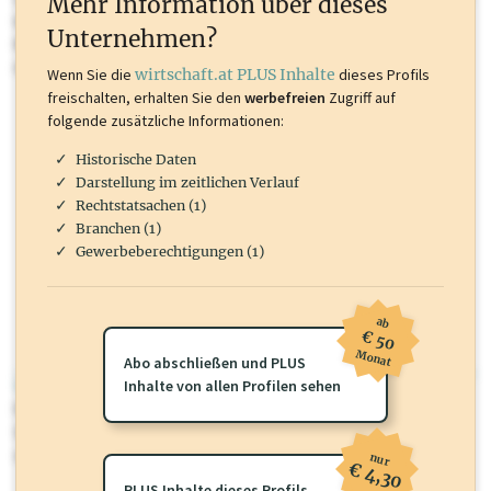
Mehr Information über dieses
Inhalte sind unter anderem Gewerbeberechtigungen, Nationale
Unternehmen?
Marken, Patente, Rechtstatsachen, OTS-Aussendungen, und viele
mehr.
Wenn Sie die
wirtschaft.at PLUS Inhalte
dieses Profils
freischalten, erhalten Sie den
werbefreien
Zugriff auf
folgende zusätzliche Informationen:
Historische Daten
Darstellung im zeitlichen Verlauf
Rechtstatsachen (1)
Branchen (1)
Gewerbeberechtigungen (1)
ab
€ 50
Monat
Abo abschließen und PLUS
wirtschaft.at PLUS
Inhalte von allen Profilen sehen
Für dieses Profil gibt es zusätzliche
wirtschaft.at PLUS Inhalte
die
Sie momentan nicht einsehen können. Schalten Sie dieses Profil frei
oder loggen Sie sich ein um diese Inhalte zu sehen.
nur
€ 4,30
PLUS Inhalte dieses Profils