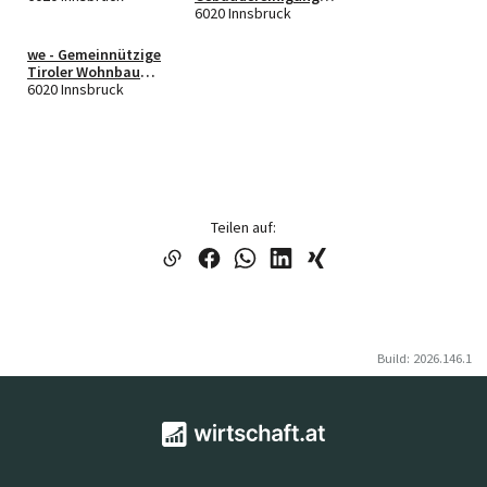
Gmbh
6020 Innsbruck
we - Gemeinnützige
Tiroler Wohnbau
GmbH
6020 Innsbruck
Teilen auf:
Build: 2026.146.1