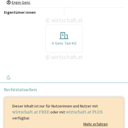
Engin Genc
Eigentümer:innen
wirtschaft.at
©
A Genc Taxi KG
wirtschaft.at
©
TOP
Rechtstatsachen
Dieser Inhalt ist
nur für Nutzerinnen und Nutzer mit
wirtschaft.at FREE
oder mit
wirtschaft.at PLUS
verfügbar.
Mehr erfahren