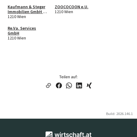
Kaufmann & Steger
ZOOCOCOON e.U.
Immobilien GmbH in
1210 Wien
Liqu.
1210 Wien
Re.Va. Services
GmbH
1210 Wien
Teilen auf:
Build: 2026.146.1