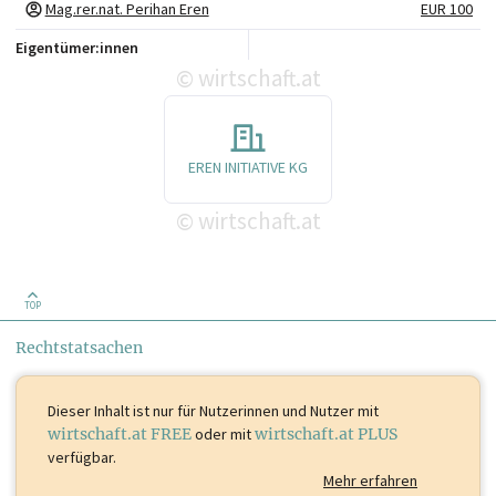
Mag.rer.nat. Perihan Eren
EUR 100
Eigentümer:innen
wirtschaft.at
©
EREN INITIATIVE KG
wirtschaft.at
©
TOP
Rechtstatsachen
Dieser Inhalt ist
nur für Nutzerinnen und Nutzer mit
wirtschaft.at FREE
oder mit
wirtschaft.at PLUS
verfügbar.
Mehr erfahren