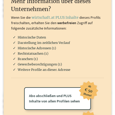
Mehr Information über dieses
Inhalte sind unter anderem Gewerbeberechtigungen, Nationale
Unternehmen?
Marken, Patente, Rechtstatsachen, OTS-Aussendungen, und viele
mehr.
Wenn Sie die
wirtschaft.at PLUS Inhalte
dieses Profils
freischalten, erhalten Sie den
werbefreien
Zugriff auf
folgende zusätzliche Informationen:
Historische Daten
Darstellung im zeitlichen Verlauf
Historische Adressen (1)
Rechtstatsachen (1)
Branchen (1)
Gewerbeberechtigungen (1)
Weitere Profile an dieser Adresse
ab
€ 50
Monat
wirtschaft.at PLUS
Abo abschließen und PLUS
Für dieses Profil gibt es zusätzliche
Inhalte von allen Profilen sehen
wirtschaft.at PLUS Inhalte
die
Sie momentan nicht einsehen können. Schalten Sie dieses Profil frei
oder loggen Sie sich ein um diese Inhalte zu sehen.