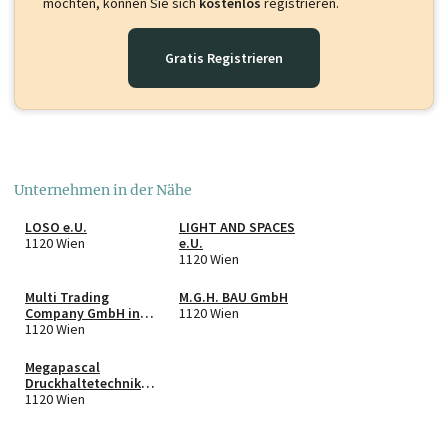
möchten, können Sie sich
kostenlos
registrieren.
Gratis Registrieren
Unternehmen in der Nähe
LOSO e.U.
LIGHT AND SPACES
1120 Wien
e.U.
1120 Wien
Multi Trading
M.G.H. BAU GmbH
Company GmbH in
1120 Wien
Liqu.
1120 Wien
Megapascal
Druckhaltetechnik
e.U.
1120 Wien