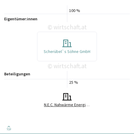
100 %
Eigentümer:innen
wirtschaft.at
©
Scherübel`s Söhne GmbH
wirtschaft.at
©
Beteiligungen
25 %
N.E.C. Nahwärme Energieerzeugung u. Contracting GmbH
TOP