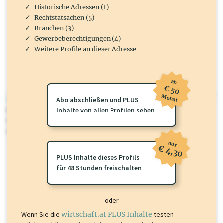
Historische Adressen (1)
Rechtstatsachen (5)
Branchen (3)
Gewerbeberechtigungen (4)
Weitere Profile an dieser Adresse
ab
€ 50
Monat
wirtschaft.at PLUS
Abo abschließen und PLUS
Für dieses Profil gibt es zusätzliche
Inhalte von allen Profilen sehen
wirtschaft.at PLUS Inhalte
die
Sie momentan nicht einsehen können. Schalten Sie dieses Profil frei
oder loggen Sie sich ein um diese Inhalte zu sehen.
nur
€ 4,30
PLUS Inhalte dieses Profils
für 48 Stunden freischalten
oder
Wenn Sie die
wirtschaft.at PLUS Inhalte
testen