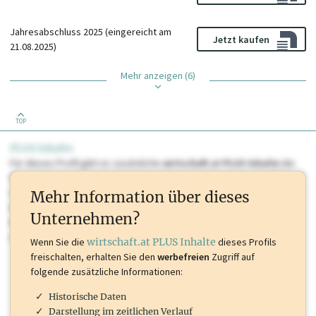
Jahresabschluss 2025 (eingereicht am
Jetzt kaufen
21.08.2025)
Mehr anzeigen (6)
TOP
PLUS Inhalte
Für dieses Profil gibt es zusätzliche
wirtschaft.at PLUS Inhalte
die
Sie momentan nicht einsehen können. Schalten Sie dieses Profil frei
oder loggen Sie sich ein um diese Inhalte zu sehen. wirtschaft.at PLUS
Mehr Information über dieses
Inhalte sind unter anderem Gewerbeberechtigungen, Nationale
Unternehmen?
Marken, Patente, Rechtstatsachen, OTS-Aussendungen, und viele
mehr.
Wenn Sie die
wirtschaft.at PLUS Inhalte
dieses Profils
freischalten, erhalten Sie den
werbefreien
Zugriff auf
folgende zusätzliche Informationen:
Historische Daten
Darstellung im zeitlichen Verlauf