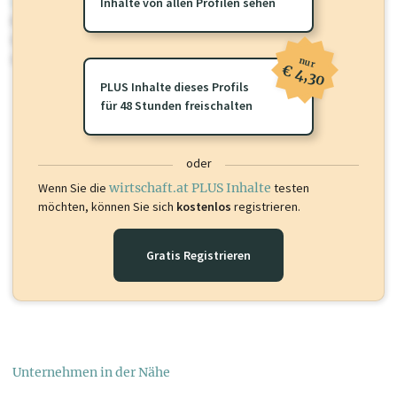
wirtschaft.at PLUS
Inhalte von allen Profilen sehen
Für dieses Profil gibt es zusätzliche
wirtschaft.at PLUS Inhalte
die
Sie momentan nicht einsehen können. Schalten Sie dieses Profil frei
oder loggen Sie sich ein um diese Inhalte zu sehen.
nur
€ 4,30
PLUS Inhalte dieses Profils
für 48 Stunden freischalten
oder
Wenn Sie die
wirtschaft.at PLUS Inhalte
testen
möchten, können Sie sich
kostenlos
registrieren.
Gratis Registrieren
Unternehmen in der Nähe