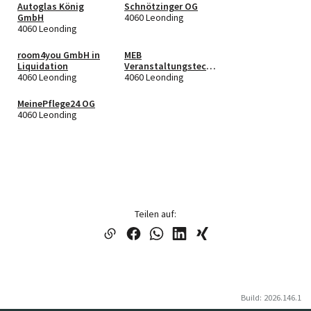
Autoglas König
Schnötzinger OG
GmbH
4060 Leonding
4060 Leonding
room4you GmbH in
MEB
Liquidation
Veranstaltungstech
4060 Leonding
nik GmbH
4060 Leonding
MeinePflege24 OG
4060 Leonding
Teilen auf:
Build: 2026.146.1