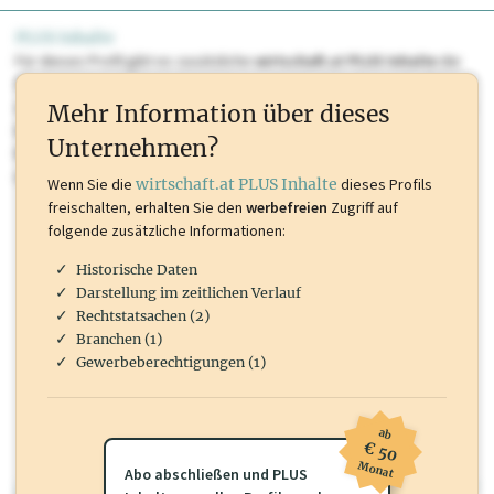
PLUS Inhalte
Für dieses Profil gibt es zusätzliche
wirtschaft.at PLUS Inhalte
die
Sie momentan nicht einsehen können. Schalten Sie dieses Profil frei
oder loggen Sie sich ein um diese Inhalte zu sehen. wirtschaft.at PLUS
Mehr Information über dieses
Inhalte sind unter anderem Gewerbeberechtigungen, Nationale
Unternehmen?
Marken, Patente, Rechtstatsachen, OTS-Aussendungen, und viele
mehr.
Wenn Sie die
wirtschaft.at PLUS Inhalte
dieses Profils
freischalten, erhalten Sie den
werbefreien
Zugriff auf
folgende zusätzliche Informationen:
Historische Daten
Darstellung im zeitlichen Verlauf
Rechtstatsachen (2)
Branchen (1)
Gewerbeberechtigungen (1)
ab
€ 50
Monat
Abo abschließen und PLUS