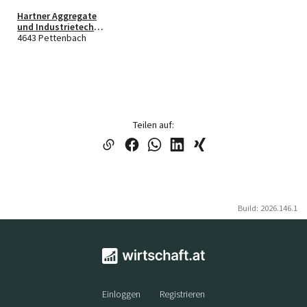
Hartner Aggregate
und Industrietechnik
GmbH
4643 Pettenbach
Teilen auf:
Build: 2026.146.1
Einloggen
Registrieren