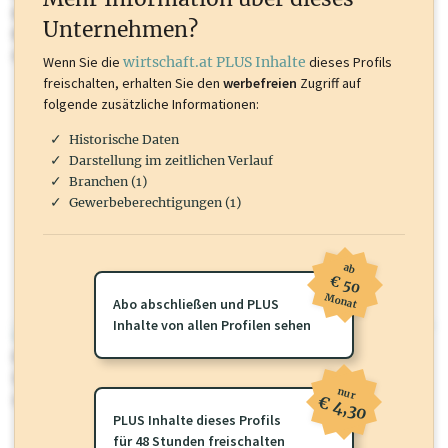
Inhalte sind unter anderem Gewerbeberechtigungen, Nationale
Unternehmen?
Marken, Patente, Rechtstatsachen, OTS-Aussendungen, und viele
mehr.
Wenn Sie die
wirtschaft.at PLUS Inhalte
dieses Profils
freischalten, erhalten Sie den
werbefreien
Zugriff auf
folgende zusätzliche Informationen:
Historische Daten
Darstellung im zeitlichen Verlauf
Branchen (1)
Gewerbeberechtigungen (1)
ab
€ 50
Monat
Abo abschließen und PLUS
Inhalte von allen Profilen sehen
wirtschaft.at PLUS
Für dieses Profil gibt es zusätzliche
wirtschaft.at PLUS Inhalte
die
Sie momentan nicht einsehen können. Schalten Sie dieses Profil frei
nur
oder loggen Sie sich ein um diese Inhalte zu sehen.
€ 4,30
PLUS Inhalte dieses Profils
für 48 Stunden freischalten