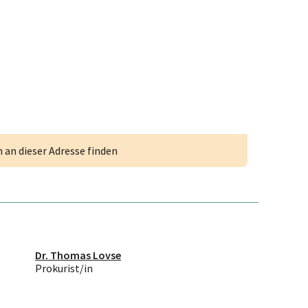
an dieser Adresse finden
Dr. Thomas Lovse
Prokurist/in