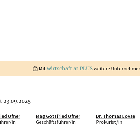
Mit
wirtschaft.at PLUS
weitere Unternehmen 
it 23.09.2025
ied Ofner
Mag Gottfried Ofner
Dr. Thomas Lovse
ührer/in
Geschäftsführer/in
Prokurist/in