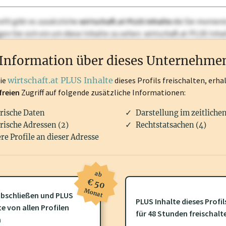
ofil gibt es zusätzliche
wirtschaft.at PLUS Inhalte
die Sie momenta
ggen Sie sich ein um diese Inhalte zu sehen. wirtschaft.at PLUS I
rken, Patente, Rechtstatsachen, OTS-Aussendungen, und viele m
Information über dieses Unternehme
die
wirtschaft.at PLUS Inhalte
dieses Profils freischalten, erha
freien
Zugriff auf folgende zusätzliche Informationen:
rische Daten
Darstellung im zeitliche
rische Adressen (2)
Rechtstatsachen (4)
re Profile an dieser Adresse
ab
€ 50
Monat
bschließen und PLUS
PLUS Inhalte dieses Profil
ofil gibt es zusätzliche
wirtschaft.at PLUS Inhalte
die Sie momenta
te von allen Profilen
für 48 Stunden freischalt
gen Sie sich ein um diese Inhalte zu sehen.
n