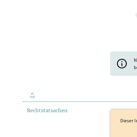
N
b
TOP
Rechtstatsachen
Dieser I