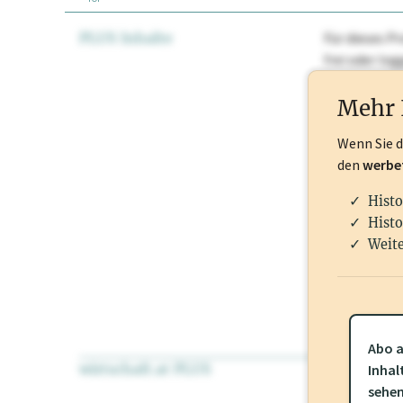
PLUS Inhalte
Für dieses Pr
frei oder lo
Nationale Ma
Mehr 
Wenn Sie 
den
werbe
Histo
Histo
Weite
Abo a
wirtschaft.at PLUS
Für dieses Pr
Inhal
frei oder log
sehe