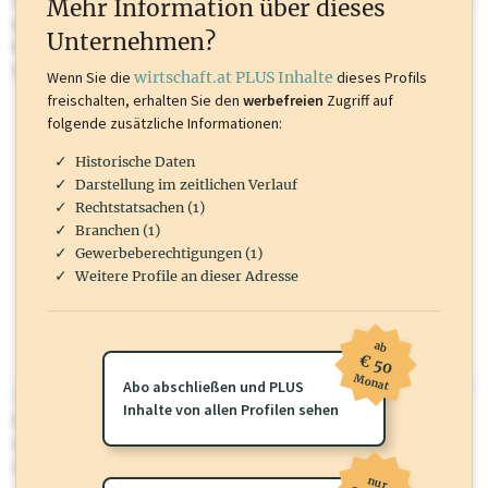
oder loggen Sie sich ein um diese Inhalte zu sehen. wirtschaft.at PLUS
Mehr Information über dieses
Inhalte sind unter anderem Gewerbeberechtigungen, Nationale
Unternehmen?
Marken, Patente, Rechtstatsachen, OTS-Aussendungen, und viele
mehr.
Wenn Sie die
wirtschaft.at PLUS Inhalte
dieses Profils
freischalten, erhalten Sie den
werbefreien
Zugriff auf
folgende zusätzliche Informationen:
Historische Daten
Darstellung im zeitlichen Verlauf
Rechtstatsachen (1)
Branchen (1)
Gewerbeberechtigungen (1)
Weitere Profile an dieser Adresse
ab
€ 50
Monat
Abo abschließen und PLUS
wirtschaft.at PLUS
Inhalte von allen Profilen sehen
Für dieses Profil gibt es zusätzliche
wirtschaft.at PLUS Inhalte
die
Sie momentan nicht einsehen können. Schalten Sie dieses Profil frei
oder loggen Sie sich ein um diese Inhalte zu sehen.
nur