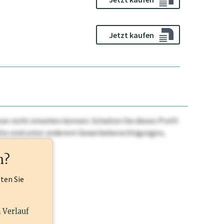
Jetzt kaufen
n nicht einsehen können. Schalten Sie dieses Profil
nhalte sind unter anderem Gewerbeberechtigungen,
ehr.
n?
lten Sie
n Verlauf