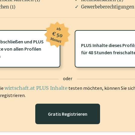
hen (1)
Gewerbeberechtigungen 
ab
€ 50
Monat
bschließen und PLUS
PLUS Inhalte dieses Profil
ofil gibt es zusätzliche
wirtschaft.at PLUS Inhalte
die Sie momenta
te von allen Profilen
für 48 Stunden freischalt
gen Sie sich ein um diese Inhalte zu sehen.
n
oder
die
wirtschaft.at PLUS Inhalte
testen möchten, können Sie sic
registrieren.
Gratis Registrieren