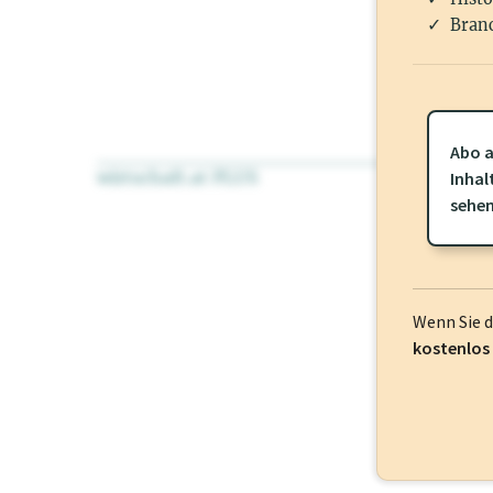
Branc
Abo a
wirtschaft.at PLUS
Für dieses Pr
Inhal
frei oder log
sehe
Wenn Sie 
kostenlos