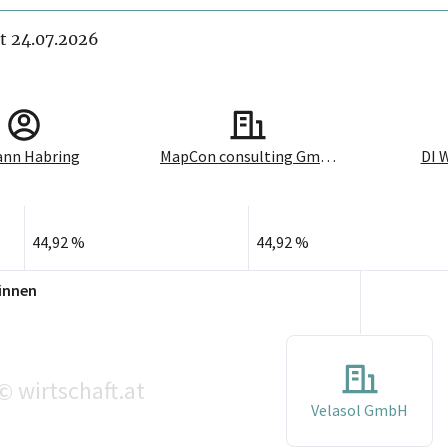
it 24.07.2026
ann Habring
MapCon consulting GmbH
DI 
44,92 %
44,92 %
innen
wirtschaft.at
©
Velasol GmbH