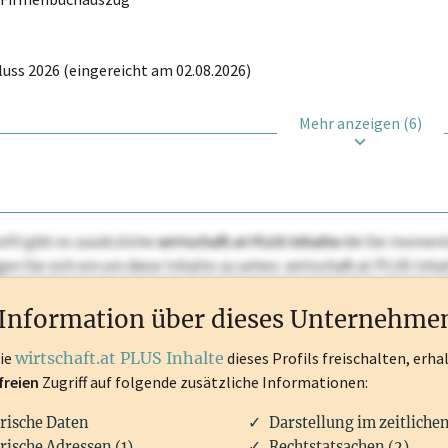
uss 2026 (eingereicht am 02.08.2026)
Mehr anzeigen (6)
ofil gibt es zusätzliche
wirtschaft.at PLUS Inhalte
die Sie momenta
ggen Sie sich ein um diese Inhalte zu sehen. wirtschaft.at PLUS I
rken, Patente, Rechtstatsachen, OTS-Aussendungen, und viele m
Information über dieses Unternehme
die
wirtschaft.at PLUS Inhalte
dieses Profils freischalten, erha
freien
Zugriff auf folgende zusätzliche Informationen:
rische Daten
Darstellung im zeitliche
rische Adressen (1)
Rechtstatsachen (2)