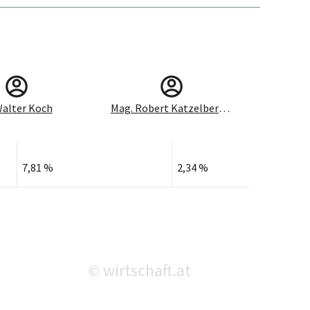
Walter Koch
Mag. Robert Katzelberger
7,81 %
2,34 %
wirtschaft.at
©