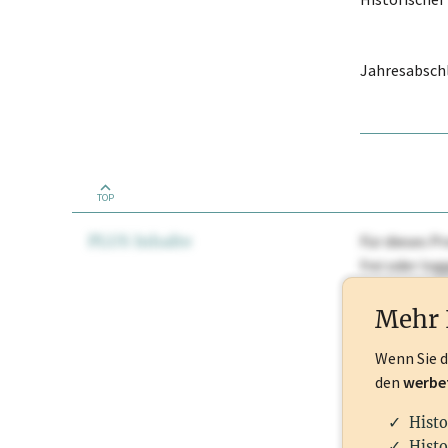
Jahresabschl
TOP
PLUS Inhalte
Für dieses Pr
frei oder lo
Nationale Ma
Mehr 
Wenn Sie 
den
werbe
Histo
Histo