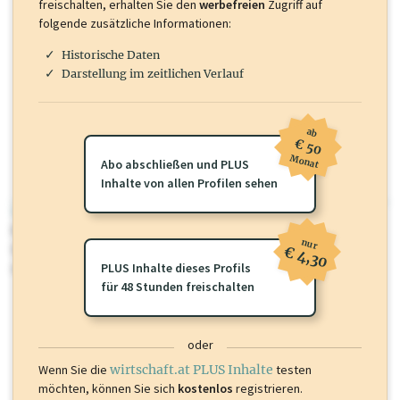
freischalten, erhalten Sie den
werbefreien
Zugriff auf
folgende zusätzliche Informationen:
Historische Daten
Darstellung im zeitlichen Verlauf
ab
€ 50
Monat
Abo abschließen und PLUS
Inhalte von allen Profilen sehen
wirtschaft.at PLUS
Für dieses Profil gibt es zusätzliche
wirtschaft.at PLUS Inhalte
die
nur
Sie momentan nicht einsehen können. Schalten Sie dieses Profil frei
€ 4,30
oder loggen Sie sich ein um diese Inhalte zu sehen.
PLUS Inhalte dieses Profils
für 48 Stunden freischalten
oder
Wenn Sie die
wirtschaft.at PLUS Inhalte
testen
möchten, können Sie sich
kostenlos
registrieren.