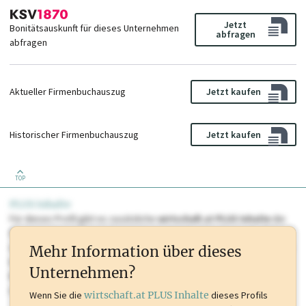
Jetzt
Bonitätsauskunft für dieses Unternehmen
abfragen
abfragen
Aktueller Firmenbuchauszug
Jetzt kaufen
Historischer Firmenbuchauszug
Jetzt kaufen
TOP
PLUS Inhalte
Für dieses Profil gibt es zusätzliche
wirtschaft.at PLUS Inhalte
die
Sie momentan nicht einsehen können. Schalten Sie dieses Profil frei
oder loggen Sie sich ein um diese Inhalte zu sehen. wirtschaft.at PLUS
Mehr Information über dieses
Inhalte sind unter anderem Gewerbeberechtigungen, Nationale
Unternehmen?
Marken, Patente, Rechtstatsachen, OTS-Aussendungen, und viele
mehr.
Wenn Sie die
wirtschaft.at PLUS Inhalte
dieses Profils