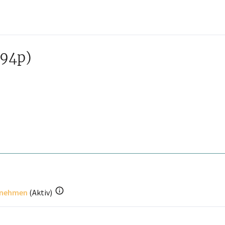
094p)
rnehmen
(
Aktiv
)