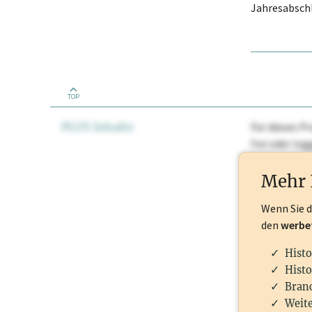
Jahresabschl
TOP
PLUS Inhalte
Für dieses Pr
frei oder lo
Nationale Ma
Mehr 
Wenn Sie 
den
werbe
Histo
Histo
Branc
Weite