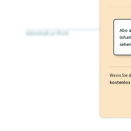
Abo a
wirtschaft.at PLUS
Für dieses Pr
Inhal
frei oder log
sehe
Wenn Sie 
kostenlos