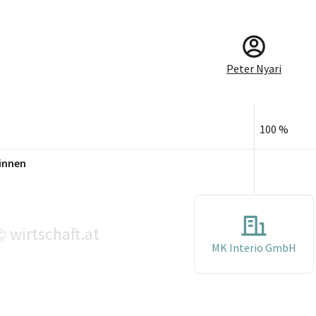
Peter Nyari
100 %
innen
wirtschaft.at
©
MK Interio GmbH