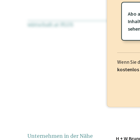
Abo a
Inhal
wirtschaft.at PLUS
Für dieses Pr
sehe
frei oder log
Wenn Sie 
kostenlos
Unternehmen in der Nähe
H + W Bru