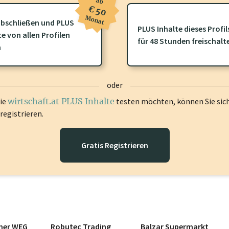
ab
€ 50
Monat
bschließen und PLUS
PLUS Inhalte dieses Profil
te von allen Profilen
ofil gibt es zusätzliche
wirtschaft.at PLUS Inhalte
die Sie momenta
für 48 Stunden freischalt
n
gen Sie sich ein um diese Inhalte zu sehen.
oder
die
wirtschaft.at PLUS Inhalte
testen möchten, können Sie sic
registrieren.
Gratis Registrieren
nner WEG
Robutec Trading
Balzar Supermarkt