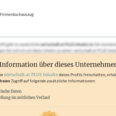
r Firmenbuchauszug
ofil gibt es zusätzliche
wirtschaft.at PLUS Inhalte
die Sie momenta
ggen Sie sich ein um diese Inhalte zu sehen. wirtschaft.at PLUS I
rken, Patente, Rechtstatsachen, OTS-Aussendungen, und viele m
Information über dieses Unternehme
die
wirtschaft.at PLUS Inhalte
dieses Profils freischalten, erha
freien
Zugriff auf folgende zusätzliche Informationen:
rische Daten
llung im zeitlichen Verlauf