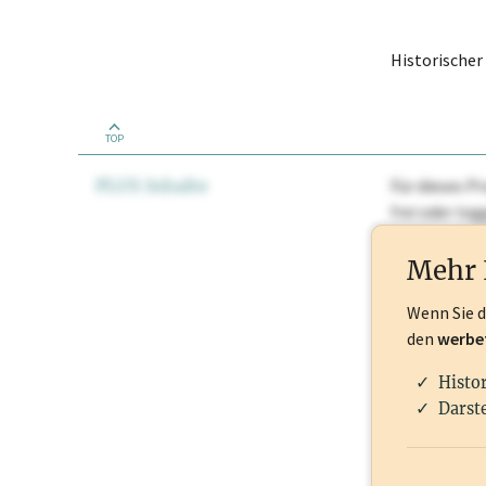
Historische
TOP
PLUS Inhalte
Für dieses Pr
frei oder lo
Nationale Ma
Mehr 
Wenn Sie 
den
werbe
Histo
Darste