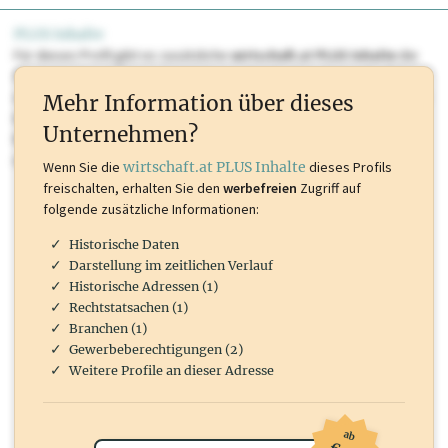
PLUS Inhalte
Für dieses Profil gibt es zusätzliche
wirtschaft.at PLUS Inhalte
die
Sie momentan nicht einsehen können. Schalten Sie dieses Profil frei
oder loggen Sie sich ein um diese Inhalte zu sehen. wirtschaft.at PLUS
Mehr Information über dieses
Inhalte sind unter anderem Gewerbeberechtigungen, Nationale
Unternehmen?
Marken, Patente, Rechtstatsachen, OTS-Aussendungen, und viele
mehr.
Wenn Sie die
wirtschaft.at PLUS Inhalte
dieses Profils
freischalten, erhalten Sie den
werbefreien
Zugriff auf
folgende zusätzliche Informationen:
Historische Daten
Darstellung im zeitlichen Verlauf
Historische Adressen (1)
Rechtstatsachen (1)
Branchen (1)
Gewerbeberechtigungen (2)
Weitere Profile an dieser Adresse
ab