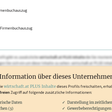
irmenbuchauszug
r Firmenbuchauszug
ofil gibt es zusätzliche
wirtschaft.at PLUS Inhalte
die Sie momenta
ggen Sie sich ein um diese Inhalte zu sehen. wirtschaft.at PLUS I
rken, Patente, Rechtstatsachen, OTS-Aussendungen, und viele m
Information über dieses Unternehme
die
wirtschaft.at PLUS Inhalte
dieses Profils freischalten, erha
freien
Zugriff auf folgende zusätzliche Informationen:
rische Daten
Darstellung im zeitliche
hen (3)
Gewerbeberechtigungen 