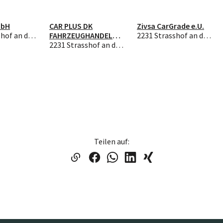
mbH
CAR PLUS DK
Zivsa CarGrade e.U.
2231 Strasshof an der Nordbahn
FAHRZEUGHANDEL
2231 Strasshof an der Nordbahn
e.U.
2231 Strasshof an der Nordbahn
Teilen auf: