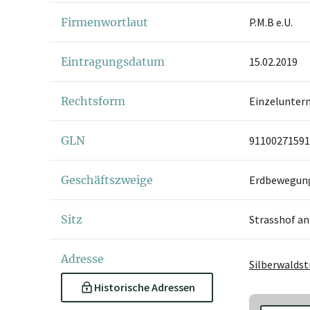
Firmenwortlaut
P.M.B e.U.
Eintragungsdatum
15.02.2019
Rechtsform
Einzelunter
GLN
91100271591
Geschäftszweige
Erdbewegung
Sitz
Strasshof a
Adresse
Silberwaldst
Historische Adressen