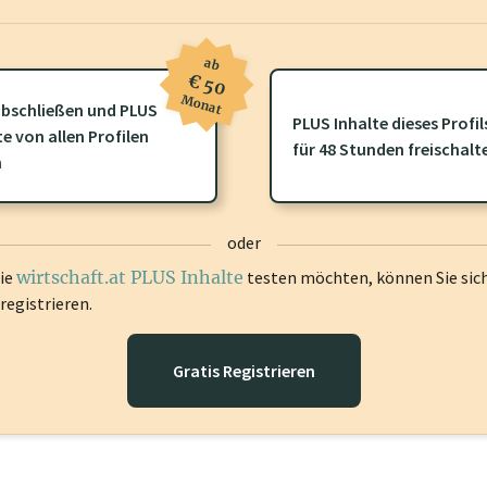
ab
€ 50
Monat
bschließen und PLUS
PLUS Inhalte dieses Profil
te von allen Profilen
ofil gibt es zusätzliche
wirtschaft.at PLUS Inhalte
die Sie momenta
für 48 Stunden freischalt
n
gen Sie sich ein um diese Inhalte zu sehen.
oder
die
wirtschaft.at PLUS Inhalte
testen möchten, können Sie sic
registrieren.
Gratis Registrieren