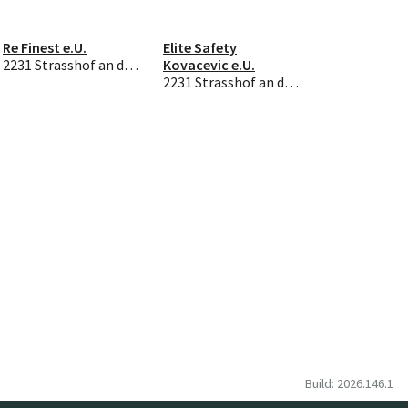
Re Finest e.U.
Elite Safety
2231 Strasshof an der Nordbahn
Kovacevic e.U.
2231 Strasshof an der Nordbahn
Build: 2026.146.1