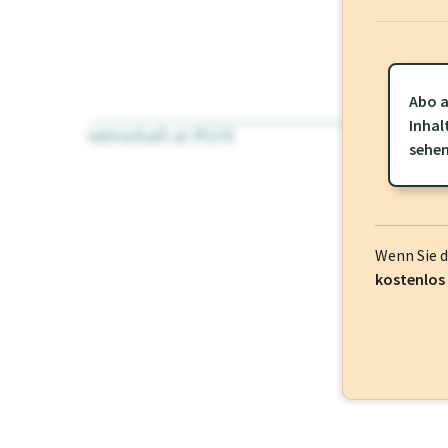
Abo a
Inhal
wirtschaft.at PLUS
Für dieses Pr
sehe
frei oder log
Wenn Sie 
kostenlos