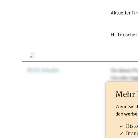
Aktueller F
Historische
TOP
PLUS Inhalte
Für dieses Pr
frei oder lo
Nationale Ma
Mehr 
Wenn Sie 
den
werbe
Histo
Branc