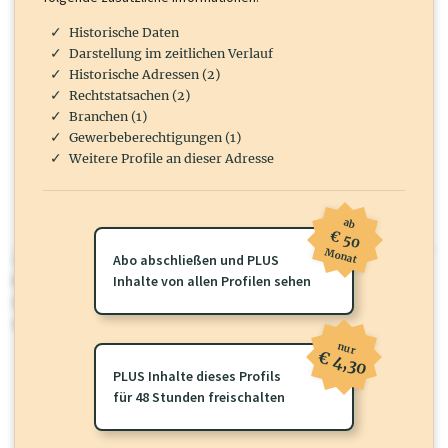
Historische Daten
Darstellung im zeitlichen Verlauf
Historische Adressen (2)
Rechtstatsachen (2)
Branchen (1)
Gewerbeberechtigungen (1)
Weitere Profile an dieser Adresse
ab
€ 50
Monat
wirtschaft.at PLUS
Abo abschließen und PLUS
Für dieses Profil gibt es zusätzliche
Inhalte von allen Profilen sehen
wirtschaft.at PLUS Inhalte
die
Sie momentan nicht einsehen können. Schalten Sie dieses Profil frei
oder loggen Sie sich ein um diese Inhalte zu sehen.
nur
€ 4,30
PLUS Inhalte dieses Profils
für 48 Stunden freischalten