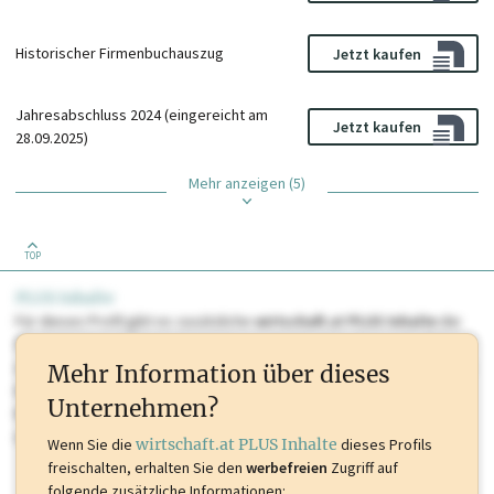
Historischer Firmenbuchauszug
Jetzt kaufen
Jahresabschluss 2024 (eingereicht am
Jetzt kaufen
28.09.2025)
Mehr anzeigen (5)
TOP
PLUS Inhalte
Für dieses Profil gibt es zusätzliche
wirtschaft.at PLUS Inhalte
die
Sie momentan nicht einsehen können. Schalten Sie dieses Profil frei
oder loggen Sie sich ein um diese Inhalte zu sehen. wirtschaft.at PLUS
Mehr Information über dieses
Inhalte sind unter anderem Gewerbeberechtigungen, Nationale
Unternehmen?
Marken, Patente, Rechtstatsachen, OTS-Aussendungen, und viele
mehr.
Wenn Sie die
wirtschaft.at PLUS Inhalte
dieses Profils
freischalten, erhalten Sie den
werbefreien
Zugriff auf
folgende zusätzliche Informationen: