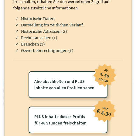
freischalten, erhalten Sie den
werbefreien
Zugriff auf
folgende zusätzliche Informationen:
Historische Daten
Darstellung im zeitlichen Verlauf
Historische Adressen (2)
Rechtstatsachen (1)
Branchen (1)
Gewerbeberechtigungen (1)
ab
€ 50
Monat
Abo abschließen und PLUS
wirtschaft.at PLUS
Inhalte von allen Profilen sehen
Für dieses Profil gibt es zusätzliche
wirtschaft.at PLUS Inhalte
die
Sie momentan nicht einsehen können. Schalten Sie dieses Profil frei
oder loggen Sie sich ein um diese Inhalte zu sehen.
nur
€ 4,30
PLUS Inhalte dieses Profils
für 48 Stunden freischalten