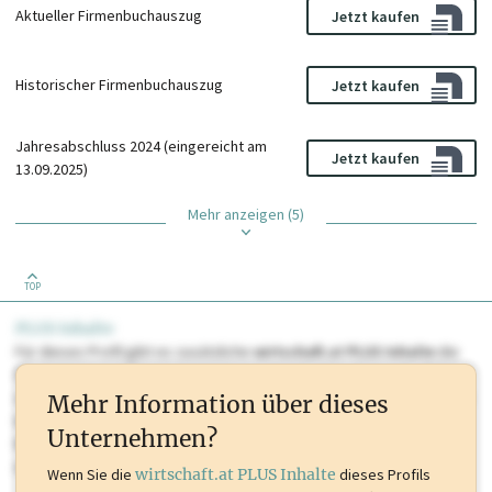
Aktueller Firmenbuchauszug
Jetzt kaufen
Historischer Firmenbuchauszug
Jetzt kaufen
Jahresabschluss 2024 (eingereicht am
Jetzt kaufen
13.09.2025)
Mehr anzeigen (5)
TOP
PLUS Inhalte
Für dieses Profil gibt es zusätzliche
wirtschaft.at PLUS Inhalte
die
Sie momentan nicht einsehen können. Schalten Sie dieses Profil frei
oder loggen Sie sich ein um diese Inhalte zu sehen. wirtschaft.at PLUS
Mehr Information über dieses
Inhalte sind unter anderem Gewerbeberechtigungen, Nationale
Unternehmen?
Marken, Patente, Rechtstatsachen, OTS-Aussendungen, und viele
mehr.
Wenn Sie die
wirtschaft.at PLUS Inhalte
dieses Profils