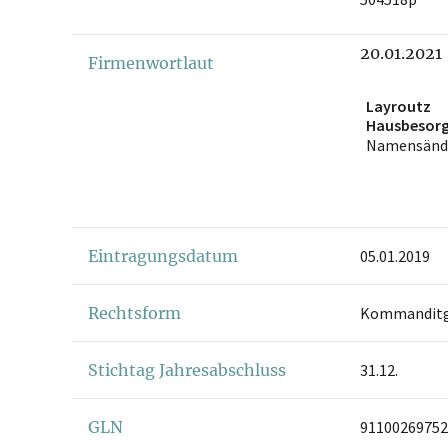
20.01.2021
Firmenwortlaut
Layroutz
Hausbesor
GmbH & Co
Namensänd
Eintragungsdatum
05.01.2019
Rechtsform
Kommanditge
Stichtag Jahresabschluss
31.12.
GLN
91100269752