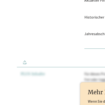
Aktueller F
Historische
Jahresabschl
TOP
PLUS Inhalte
Für dieses Pr
frei oder lo
Nationale Ma
Mehr 
Wenn Sie 