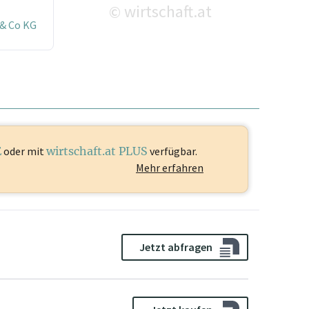
wirtschaft.at
©
& Co KG
E
oder mit
wirtschaft.at PLUS
verfügbar.
Mehr erfahren
Jetzt abfragen