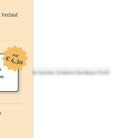
n Verlauf
nur
€ 4,30
s
n nicht einsehen können. Schalten Sie dieses Profil
en
h