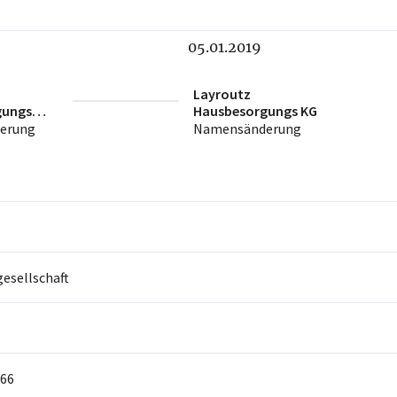
05.01.2019
Layroutz
gungs
Hausbesorgungs KG
 KG
erung
Namensänderung
sellschaft
66